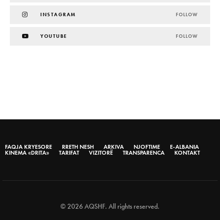
INSTAGRAM
FOLLOW
YOUTUBE
FOLLOW
FAQJA KRYESORE
RRETH NESH
ARKIVA
NJOFTIME
E-ALBANIA
KINEMA «DRITA»
TARIFAT
VIZITORË
TRANSPARENCA
KONTAKT
© 2026 AQSHF. All rights reserved.