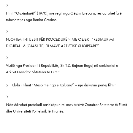
Filmi “Guximtarët” (1970), me regji nga Gëzim Erebara, restaurohet falë
mbështetjes nga Banka Credins.
NJOFTIM I FITUESIT PËR PROCEDURËN ME OBJEKT “RESTAURIMI
DIGJITAL I 6 (GJASHTË) FILMAVE ARTISTIKË SHQIPTARË”
Vizitë nga Presidenti i Republikës, Sh.T.Z. Bajram Begaj në ambientet e
Arkivit Qendror Shtetëror të Filmit
Klubi i Filmit “Mësojmë nga e Kaluara” – një diskutim përtej filmit
Nënshkruhet protokoll bashkëpunimi mes Arkivit Qendror Shtetëror të Filmit
dhe Universiteti Politeknik të Tiranës.