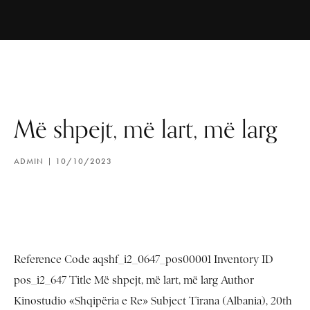
Më shpejt, më lart, më larg
ADMIN
10/10/2023
Reference Code aqshf_i2_0647_pos00001 Inventory ID
pos_i2_647 Title Më shpejt, më lart, më larg Author
Kinostudio «Shqipëria e Re» Subject Tirana (Albania), 20th