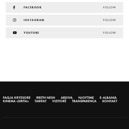
FACEBOOK
FOLLOW
INSTAGRAM
FOLLOW
YOUTUBE
FOLLOW
FAQJA KRYESORE
RRETH NESH
ARKIVA
NJOFTIME
E-ALBANIA
KINEMA «DRITA»
TARIFAT
VIZITORË
TRANSPARENCA
KONTAKT