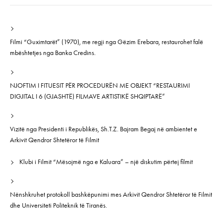
Filmi “Guximtarët” (1970), me regji nga Gëzim Erebara, restaurohet falë
mbështetjes nga Banka Credins.
NJOFTIM I FITUESIT PËR PROCEDURËN ME OBJEKT “RESTAURIMI
DIGJITAL I 6 (GJASHTË) FILMAVE ARTISTIKË SHQIPTARË”
Vizitë nga Presidenti i Republikës, Sh.T.Z. Bajram Begaj në ambientet e
Arkivit Qendror Shtetëror të Filmit
Klubi i Filmit “Mësojmë nga e Kaluara” – një diskutim përtej filmit
Nënshkruhet protokoll bashkëpunimi mes Arkivit Qendror Shtetëror të Filmit
dhe Universiteti Politeknik të Tiranës.