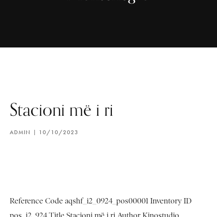
Stacioni më i ri
ADMIN
10/10/2023
Reference Code aqshf_i2_0924_pos00001 Inventory ID
pos_i2_924 Title Stacioni më i ri Author Kinostudio