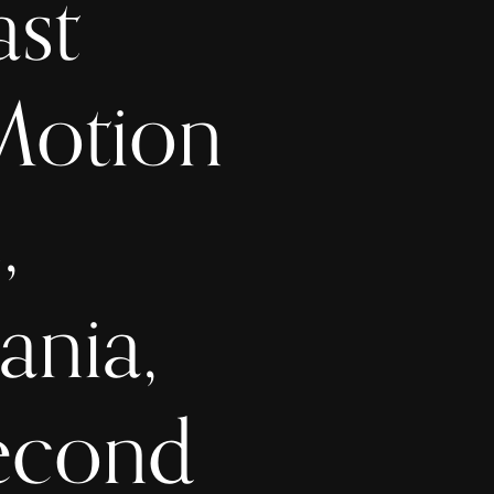
ast
Motion
,
ania,
Second