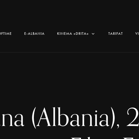
OFTIME
E-ALBANIA
KINEMA «DRITA»
TARIFAT
V
ana (Albania), 