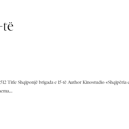
-të
2 Title Shqiponjë brigada e 15-të Author Kinostudio «Shqipëria 
ema,...