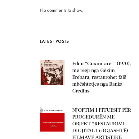
No comments to show.
LATEST POSTS
Filmi “Guximtarët” (1970),
me regji nga Gëzim
Erebara, restaurohet falë
mbështetjes nga Banka
Credins.
NJOFTIM I FITUESIT PËR
PROCEDURËN ME
OBJEKT “RESTAURIMI
DIGJITAL I 6 (GJASHTË)
FILMAVE ARTISTIKË