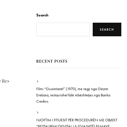
Search
SEARCH
RECENT POSTS
e Re»
Filmi “Guximtarët” (1970), me regji nga Gëzim
Erebara, restaurohet falë mbështetjes nga Banka
Credins.
NJOFTIM I FITUESIT PËR PROCEDURËN ME OBJEKT
“RESTAURIMI DIGJITAL I 6 (GJASHTË) FILMAVE