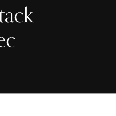
tack
ec