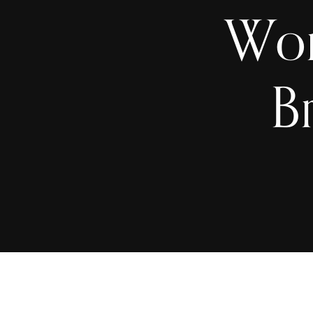
Wor
B