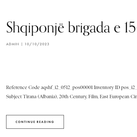
Shqiponjë brigada e 15
ADMIN
10/10/2023
Reference Code aqshf_i2_0512_pos00001 Inventory ID pos_i2_51
Subject Tirana (Albania), 20th Century, Film, East European Cin
CONTINUE READING