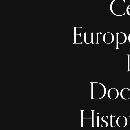
Ce
Europ
Docu
Histo