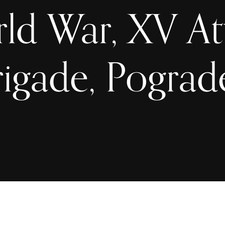
ld War, XV At
rigade, Pograd