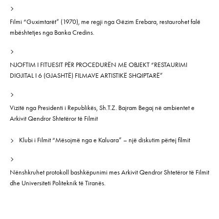
Filmi “Guximtarët” (1970), me regji nga Gëzim Erebara, restaurohet falë
mbështetjes nga Banka Credins.
NJOFTIM I FITUESIT PËR PROCEDURËN ME OBJEKT “RESTAURIMI
DIGJITAL I 6 (GJASHTË) FILMAVE ARTISTIKË SHQIPTARË”
Vizitë nga Presidenti i Republikës, Sh.T.Z. Bajram Begaj në ambientet e
Arkivit Qendror Shtetëror të Filmit
Klubi i Filmit “Mësojmë nga e Kaluara” – një diskutim përtej filmit
Nënshkruhet protokoll bashkëpunimi mes Arkivit Qendror Shtetëror të Filmit
dhe Universiteti Politeknik të Tiranës.