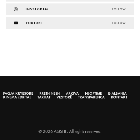
INSTAGRAM
FOLLOW
YOUTUBE
FOLLOW
FAQJA KRYESORE
RRETH NESH
ARKIVA
NJOFTIME
E-ALBANIA
KINEMA «DRITA»
TARIFAT
VIZITORË
TRANSPARENCA
KONTAKT
© 2026 AQSHF. All rights reserved.