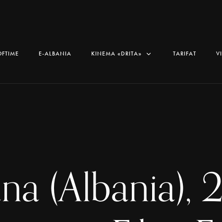
OFTIME
E-ALBANIA
KINEMA «DRITA»
TARIFAT
V
ana (Albania), 