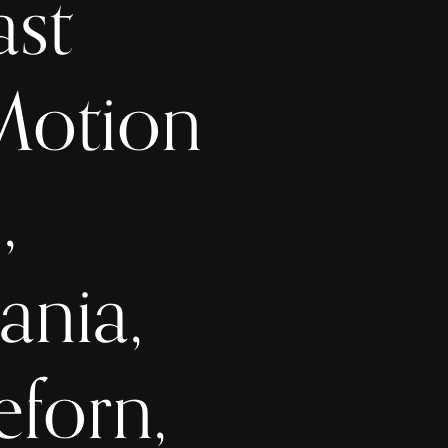
ast
Motion
,
ania,
eforn,