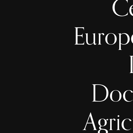
Ce
Europ
Docu
Agric