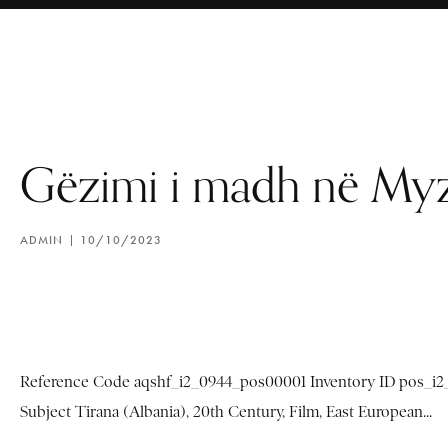
Gëzimi i madh në My
ADMIN
10/10/2023
Reference Code aqshf_i2_0944_pos00001 Inventory ID pos_i2_
Subject Tirana (Albania), 20th Century, Film, East European...