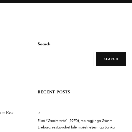
Search
SEARCH
RECENT POSTS
a e Re»
Filmi “Guximtarët” (1970), me regji nga Gëzim
Erebara, restaurohet falë mbështetjes nga Banka