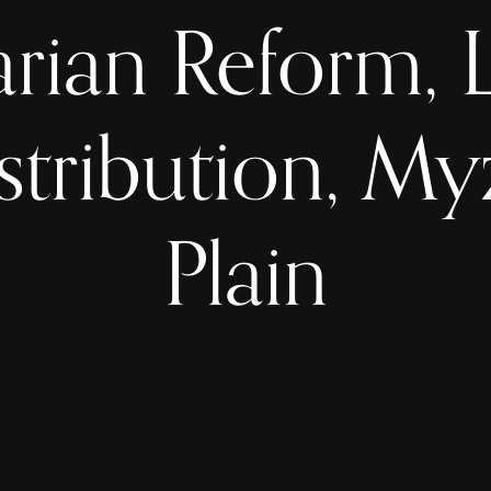
arian Reform, 
stribution, M
Plain