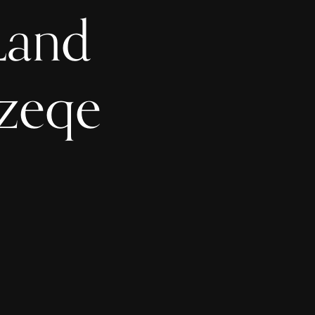
Land
yzeqe