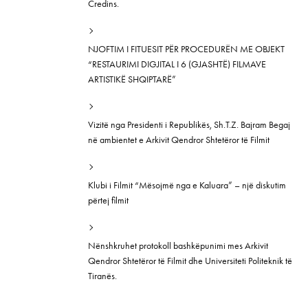
Credins.
NJOFTIM I FITUESIT PËR PROCEDURËN ME OBJEKT
“RESTAURIMI DIGJITAL I 6 (GJASHTË) FILMAVE
ARTISTIKË SHQIPTARË”
Vizitë nga Presidenti i Republikës, Sh.T.Z. Bajram Begaj
në ambientet e Arkivit Qendror Shtetëror të Filmit
Klubi i Filmit “Mësojmë nga e Kaluara” – një diskutim
përtej filmit
Nënshkruhet protokoll bashkëpunimi mes Arkivit
Qendror Shtetëror të Filmit dhe Universiteti Politeknik të
Tiranës.