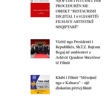
NJOFTIM I FITUESIT PËR
PROCEDURËN ME
OBJEKT “RESTAURIMI
DIGJITAL I 6 (GJASHTË)
FILMAVE ARTISTIKË
SHQIPTARË”
Vizitë nga Presidenti i
Republikës, Sh.T.Z. Bajram
Begaj në ambientet e
Arkivit Qendror Shtetëror
të Filmit
Klubi i Filmit “Mësojmë
nga e Kaluara” – një
diskutim përtej filmit