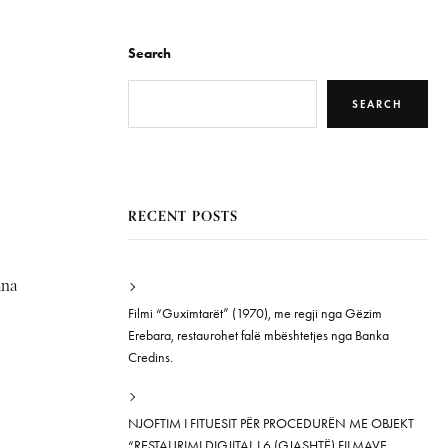
Search
SEARCH
RECENT POSTS
ana
Filmi “Guximtarët” (1970), me regji nga Gëzim
Erebara, restaurohet falë mbështetjes nga Banka
Credins.
NJOFTIM I FITUESIT PËR PROCEDURËN ME OBJEKT
“RESTAURIMI DIGJITAL I 6 (GJASHTË) FILMAVE