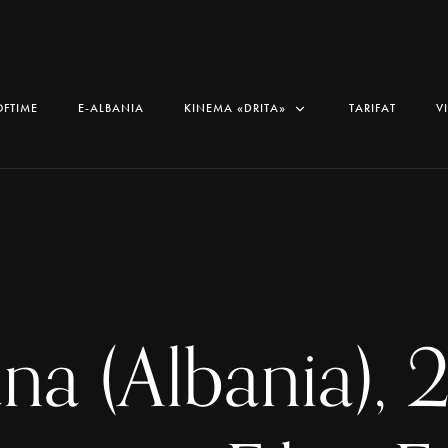
OFTIME
E-ALBANIA
KINEMA «DRITA»
TARIFAT
V
ana (Albania), 