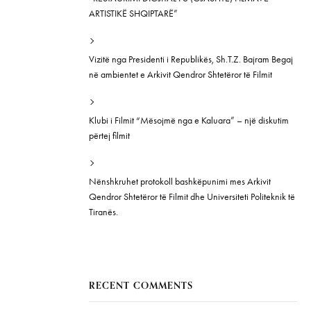
ARTISTIKË SHQIPTARË”
Vizitë nga Presidenti i Republikës, Sh.T.Z. Bajram Begaj
në ambientet e Arkivit Qendror Shtetëror të Filmit
Klubi i Filmit “Mësojmë nga e Kaluara” – një diskutim
përtej filmit
Nënshkruhet protokoll bashkëpunimi mes Arkivit
Qendror Shtetëror të Filmit dhe Universiteti Politeknik të
Tiranës.
RECENT COMMENTS