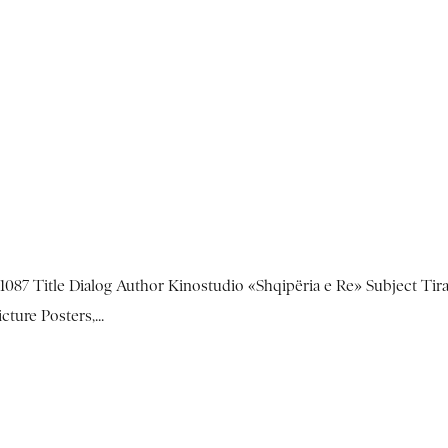
087 Title Dialog Author Kinostudio «Shqipëria e Re» Subject Tir
ture Posters,...