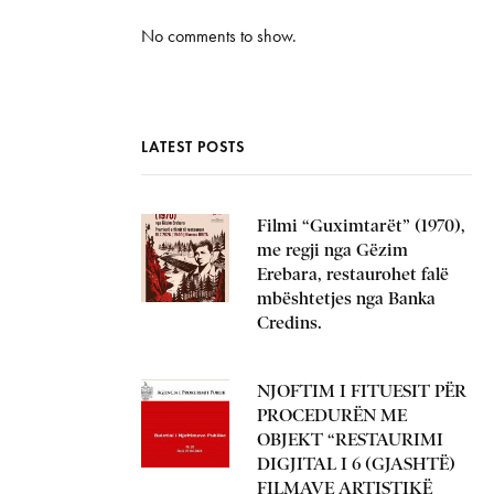
No comments to show.
LATEST POSTS
Filmi “Guximtarët” (1970),
me regji nga Gëzim
Erebara, restaurohet falë
mbështetjes nga Banka
Credins.
NJOFTIM I FITUESIT PËR
PROCEDURËN ME
OBJEKT “RESTAURIMI
DIGJITAL I 6 (GJASHTË)
FILMAVE ARTISTIKË