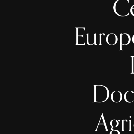
Ce
Europ
Docu
Agri