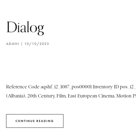
Dialog
ADMIN
10/10/2023
Reference Code aqshf_i2_1087_pos00001 Inventory ID pos_i2_1
(Albania), 20th Century, Film, East European Cinema, Motion Pic
CONTINUE READING