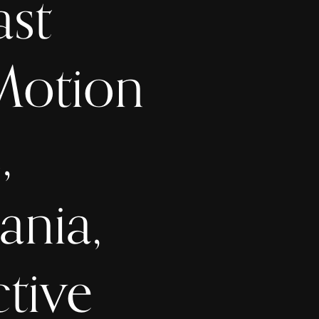
ast
Motion
,
ania,
ctive