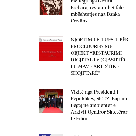
me regji nga Gëzim
Erebara, restaurohet falë
mbështetjes nga Banka
Credins.
NJOFTIM I FITUESIT PËR
PROCEDURËN ME
OBJEKT “RESTAURIMI
DIGJITAL I 6 (GJASHTË)
FILMAVE ARTISTIKË
SHQIPTARË”
Vizitë nga Presidenti i
Republikës, Sh.T.Z. Bajram
Begaj në ambientet e
Arkivit Qendror Shtetëror
të Filmit