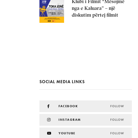
Klubi i Filmit “Mësojmë
nga e Kaluara” – një
diskutim përtej filmit
SOCIAL MEDIA LINKS
FACEBOOK
FOLLOW
INSTAGRAM
FOLLOW
YOUTUBE
FOLLOW