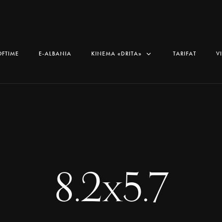
OFTIME
E-ALBANIA
KINEMA «DRITA»
TARIFAT
V
8.2x5.7