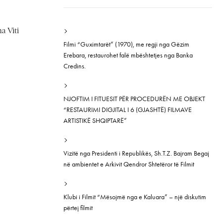
a Viti
Filmi “Guximtarët” (1970), me regji nga Gëzim
Erebara, restaurohet falë mbështetjes nga Banka
Credins.
NJOFTIM I FITUESIT PËR PROCEDURËN ME OBJEKT
“RESTAURIMI DIGJITAL I 6 (GJASHTË) FILMAVE
ARTISTIKË SHQIPTARË”
Vizitë nga Presidenti i Republikës, Sh.T.Z. Bajram Begaj
në ambientet e Arkivit Qendror Shtetëror të Filmit
Klubi i Filmit “Mësojmë nga e Kaluara” – një diskutim
përtej filmit