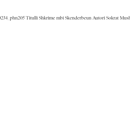
_00234_phn205 Titulli Shkrime mbi Skenderbeun Autori Sokrat Mush