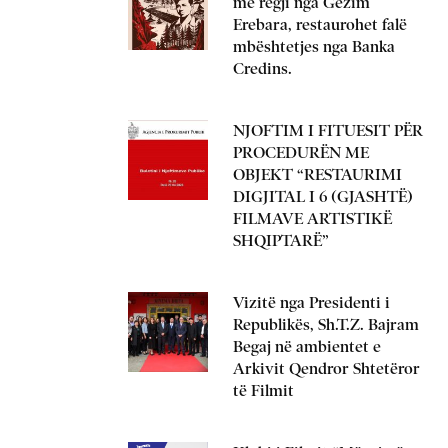
me regji nga Gëzim
Erebara, restaurohet falë
mbështetjes nga Banka
Credins.
NJOFTIM I FITUESIT PËR
PROCEDURËN ME
OBJEKT “RESTAURIMI
DIGJITAL I 6 (GJASHTË)
FILMAVE ARTISTIKË
SHQIPTARË”
Vizitë nga Presidenti i
Republikës, Sh.T.Z. Bajram
Begaj në ambientet e
Arkivit Qendror Shtetëror
të Filmit