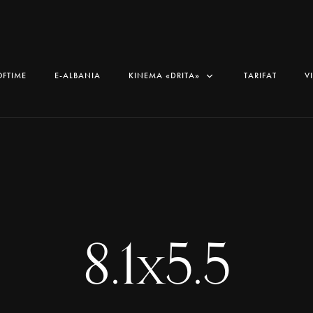
OFTIME
E-ALBANIA
KINEMA «DRITA»
TARIFAT
V
8.1x5.5