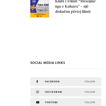
Klubi i Filmit “Mësojmë
nga e Kaluara” – një
diskutim përtej filmit
SOCIAL MEDIA LINKS
FACEBOOK
FOLLOW
INSTAGRAM
FOLLOW
YOUTUBE
FOLLOW