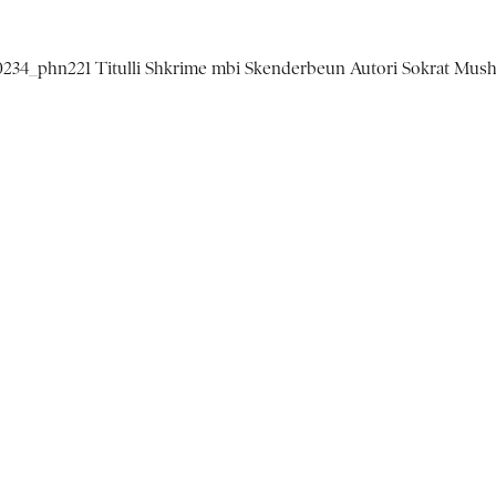
00234_phn221 Titulli Shkrime mbi Skenderbeun Autori Sokrat Musha