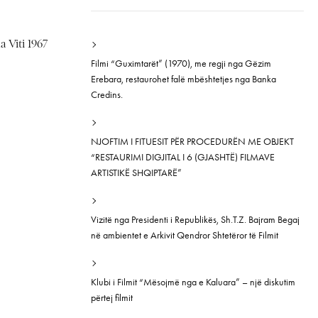
 Viti 1967
Filmi “Guximtarët” (1970), me regji nga Gëzim
Erebara, restaurohet falë mbështetjes nga Banka
Credins.
NJOFTIM I FITUESIT PËR PROCEDURËN ME OBJEKT
“RESTAURIMI DIGJITAL I 6 (GJASHTË) FILMAVE
ARTISTIKË SHQIPTARË”
Vizitë nga Presidenti i Republikës, Sh.T.Z. Bajram Begaj
në ambientet e Arkivit Qendror Shtetëror të Filmit
Klubi i Filmit “Mësojmë nga e Kaluara” – një diskutim
përtej filmit