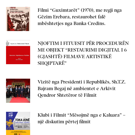
Filmi “Guximtarët” (1970), me regji nga
Gëzim Erebara, restaurohet falë
mbështetjes nga Banka Credins.
NJOFTIM I FITUESIT PËR PROCEDURËN
ME OBJEKT “RESTAURIMI DIGJITAL I 6
(GJASHTË) FILMAVE ARTISTIKË
SHQIPTARË”
Vizitë nga Presidenti i Republikës, Sh.T.Z.
Bajram Begaj në ambientet e Arkivit
Qendror Shtetëror të Filmit
Klubi i Filmit “Mësojmë nga e Kaluara” –
një diskutim përtej filmit