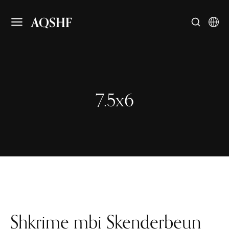
AQSHF
7.5x6
Shkrime mbi Skenderbeun