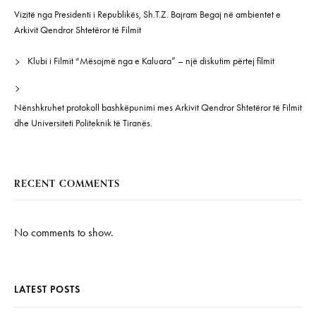
Vizitë nga Presidenti i Republikës, Sh.T.Z. Bajram Begaj në ambientet e
Arkivit Qendror Shtetëror të Filmit
Klubi i Filmit “Mësojmë nga e Kaluara” – një diskutim përtej filmit
Nënshkruhet protokoll bashkëpunimi mes Arkivit Qendror Shtetëror të Filmit
dhe Universiteti Politeknik të Tiranës.
RECENT COMMENTS
No comments to show.
LATEST POSTS