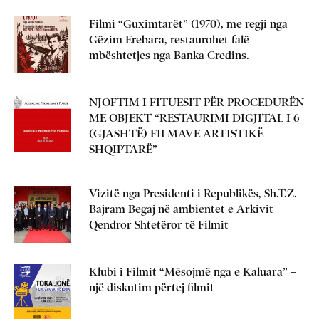
Filmi “Guximtarët” (1970), me regji nga
Gëzim Erebara, restaurohet falë
mbështetjes nga Banka Credins.
NJOFTIM I FITUESIT PËR PROCEDURËN
ME OBJEKT “RESTAURIMI DIGJITAL I 6
(GJASHTË) FILMAVE ARTISTIKË
SHQIPTARË”
Vizitë nga Presidenti i Republikës, Sh.T.Z.
Bajram Begaj në ambientet e Arkivit
Qendror Shtetëror të Filmit
Klubi i Filmit “Mësojmë nga e Kaluara” –
një diskutim përtej filmit