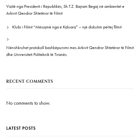
Vizitë nga Presidenti i Republikës, Sh.T.Z. Bajram Begaj në ambientet e
Arkivit Qendror Shtetëror të Filmit
Klubi i Filmit “Mësojmë nga e Kaluara” – një diskutim përtej filmit
Nënshkruhet protokoll bashkëpunimi mes Arkivit Qendror Shtetëror të Filmit
dhe Universiteti Politeknik të Tiranës.
RECENT COMMENTS
No comments to show.
LATEST POSTS