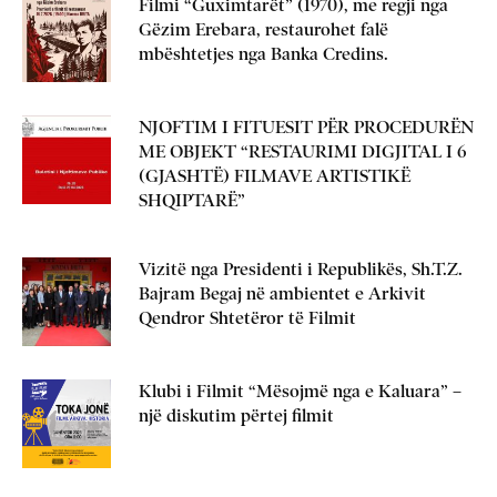
Filmi “Guximtarët” (1970), me regji nga
Gëzim Erebara, restaurohet falë
mbështetjes nga Banka Credins.
NJOFTIM I FITUESIT PËR PROCEDURËN
ME OBJEKT “RESTAURIMI DIGJITAL I 6
(GJASHTË) FILMAVE ARTISTIKË
SHQIPTARË”
Vizitë nga Presidenti i Republikës, Sh.T.Z.
Bajram Begaj në ambientet e Arkivit
Qendror Shtetëror të Filmit
Klubi i Filmit “Mësojmë nga e Kaluara” –
një diskutim përtej filmit