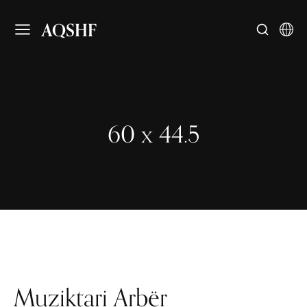
AQSHF
60 x 44.5
Muziktari Arbër