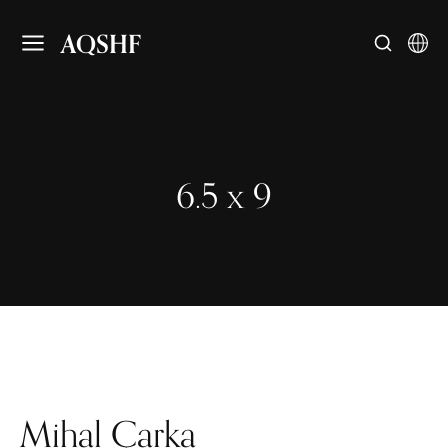
AQSHF
6.5 x 9
Mihal Çarka