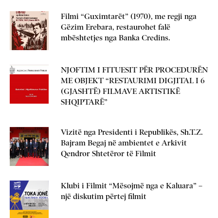
Filmi “Guximtarët” (1970), me regji nga
Gëzim Erebara, restaurohet falë
mbështetjes nga Banka Credins.
NJOFTIM I FITUESIT PËR PROCEDURËN
ME OBJEKT “RESTAURIMI DIGJITAL I 6
(GJASHTË) FILMAVE ARTISTIKË
SHQIPTARË”
Vizitë nga Presidenti i Republikës, Sh.T.Z.
Bajram Begaj në ambientet e Arkivit
Qendror Shtetëror të Filmit
Klubi i Filmit “Mësojmë nga e Kaluara” –
një diskutim përtej filmit