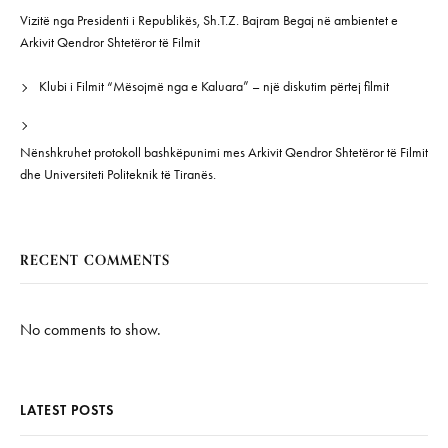
Vizitë nga Presidenti i Republikës, Sh.T.Z. Bajram Begaj në ambientet e
Arkivit Qendror Shtetëror të Filmit
Klubi i Filmit “Mësojmë nga e Kaluara” – një diskutim përtej filmit
Nënshkruhet protokoll bashkëpunimi mes Arkivit Qendror Shtetëror të Filmit
dhe Universiteti Politeknik të Tiranës.
RECENT COMMENTS
No comments to show.
LATEST POSTS