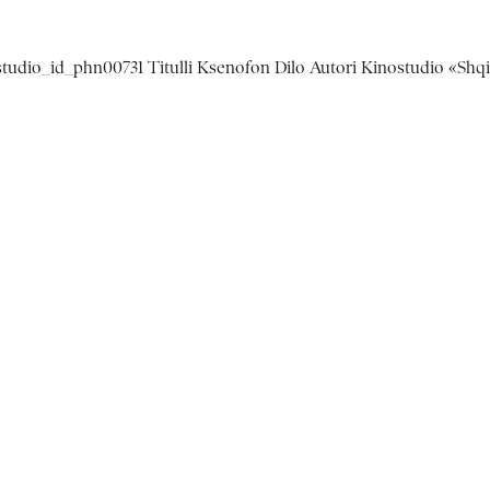
ostudio_id_phn00731 Titulli Ksenofon Dilo Autori Kinostudio «Shqi