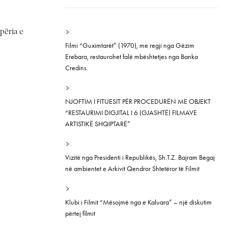
përia e
Filmi “Guximtarët” (1970), me regji nga Gëzim
Erebara, restaurohet falë mbështetjes nga Banka
Credins.
NJOFTIM I FITUESIT PËR PROCEDURËN ME OBJEKT
“RESTAURIMI DIGJITAL I 6 (GJASHTË) FILMAVE
ARTISTIKË SHQIPTARË”
Vizitë nga Presidenti i Republikës, Sh.T.Z. Bajram Begaj
në ambientet e Arkivit Qendror Shtetëror të Filmit
Klubi i Filmit “Mësojmë nga e Kaluara” – një diskutim
përtej filmit