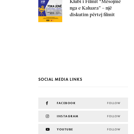
Klubi i Filmit “Mësojmë
nga e Kaluara” – një
diskutim përtej filmit
SOCIAL MEDIA LINKS
FACEBOOK
FOLLOW
INSTAGRAM
FOLLOW
YOUTUBE
FOLLOW