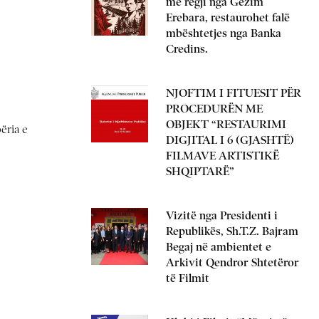
me regji nga Gëzim
Erebara, restaurohet falë
mbështetjes nga Banka
Credins.
NJOFTIM I FITUESIT PËR
PROCEDURËN ME
OBJEKT “RESTAURIMI
ëria e
DIGJITAL I 6 (GJASHTË)
FILMAVE ARTISTIKË
SHQIPTARË”
Vizitë nga Presidenti i
Republikës, Sh.T.Z. Bajram
Begaj në ambientet e
Arkivit Qendror Shtetëror
të Filmit