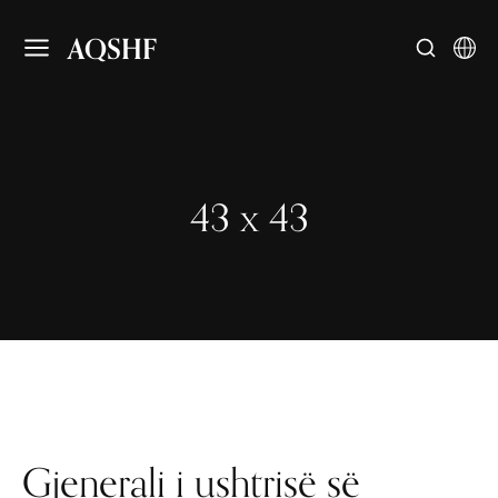
AQSHF
43 x 43
Gjenerali i ushtrisë së