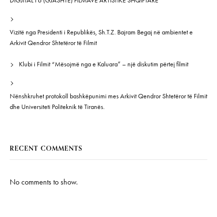
DIGJITAL I 6 (GJASHTË) FILMAVE ARTISTIKË SHQIPTARË”
Vizitë nga Presidenti i Republikës, Sh.T.Z. Bajram Begaj në ambientet e
Arkivit Qendror Shtetëror të Filmit
Klubi i Filmit “Mësojmë nga e Kaluara” – një diskutim përtej filmit
Nënshkruhet protokoll bashkëpunimi mes Arkivit Qendror Shtetëror të Filmit
dhe Universiteti Politeknik të Tiranës.
RECENT COMMENTS
No comments to show.