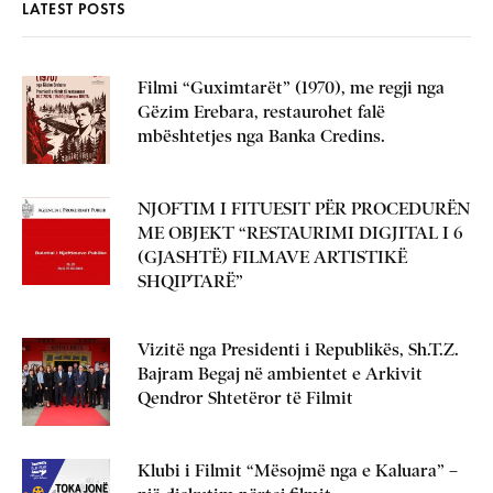
LATEST POSTS
Filmi “Guximtarët” (1970), me regji nga
Gëzim Erebara, restaurohet falë
mbështetjes nga Banka Credins.
NJOFTIM I FITUESIT PËR PROCEDURËN
ME OBJEKT “RESTAURIMI DIGJITAL I 6
(GJASHTË) FILMAVE ARTISTIKË
SHQIPTARË”
Vizitë nga Presidenti i Republikës, Sh.T.Z.
Bajram Begaj në ambientet e Arkivit
Qendror Shtetëror të Filmit
Klubi i Filmit “Mësojmë nga e Kaluara” –