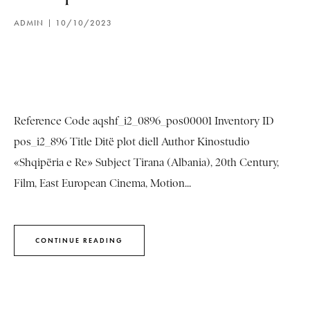
ADMIN
10/10/2023
Reference Code aqshf_i2_0896_pos00001 Inventory ID
pos_i2_896 Title Ditë plot diell Author Kinostudio
«Shqipëria e Re» Subject Tirana (Albania), 20th Century,
Film, East European Cinema, Motion...
CONTINUE READING