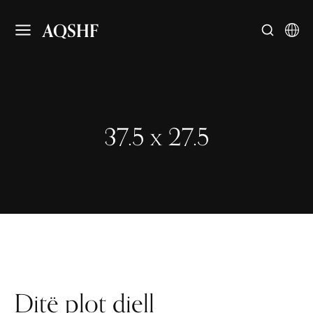
AQSHF
37.5 x 27.5
Ditë plot diell