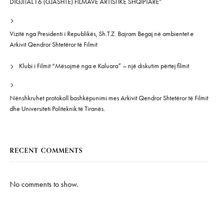
DIGJITAL I 6 (GJASHTË) FILMAVE ARTISTIKË SHQIPTARË”
Vizitë nga Presidenti i Republikës, Sh.T.Z. Bajram Begaj në ambientet e
Arkivit Qendror Shtetëror të Filmit
Klubi i Filmit “Mësojmë nga e Kaluara” – një diskutim përtej filmit
Nënshkruhet protokoll bashkëpunimi mes Arkivit Qendror Shtetëror të Filmit
dhe Universiteti Politeknik të Tiranës.
RECENT COMMENTS
No comments to show.