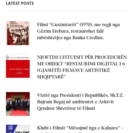
LATEST POSTS
Filmi “Guximtarët” (1970), me regji nga
Gëzim Erebara, restaurohet falë
mbështetjes nga Banka Credins.
NJOFTIM I FITUESIT PËR PROCEDURËN
ME OBJEKT “RESTAURIMI DIGJITAL I 6
(GJASHTË) FILMAVE ARTISTIKË
SHQIPTARË”
Vizitë nga Presidenti i Republikës, Sh.T.Z.
Bajram Begaj në ambientet e Arkivit
Qendror Shtetëror të Filmit
Klubi i Filmit “Mësojmë nga e Kaluara” –