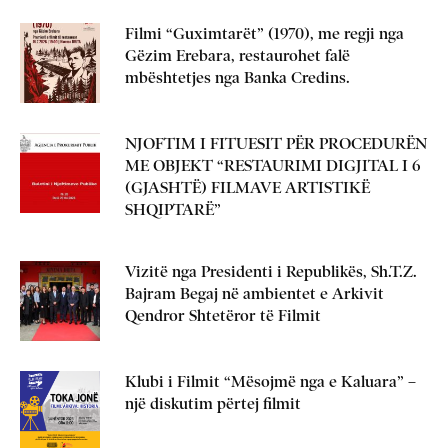
Filmi “Guximtarët” (1970), me regji nga
Gëzim Erebara, restaurohet falë
mbështetjes nga Banka Credins.
NJOFTIM I FITUESIT PËR PROCEDURËN
ME OBJEKT “RESTAURIMI DIGJITAL I 6
(GJASHTË) FILMAVE ARTISTIKË
SHQIPTARË”
Vizitë nga Presidenti i Republikës, Sh.T.Z.
Bajram Begaj në ambientet e Arkivit
Qendror Shtetëror të Filmit
Klubi i Filmit “Mësojmë nga e Kaluara” –
një diskutim përtej filmit