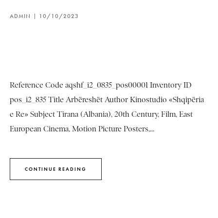
ADMIN
10/10/2023
Reference Code aqshf_i2_0835_pos00001 Inventory ID
pos_i2_835 Title Arbëreshët Author Kinostudio «Shqipëria
e Re» Subject Tirana (Albania), 20th Century, Film, East
European Cinema, Motion Picture Posters,...
CONTINUE READING