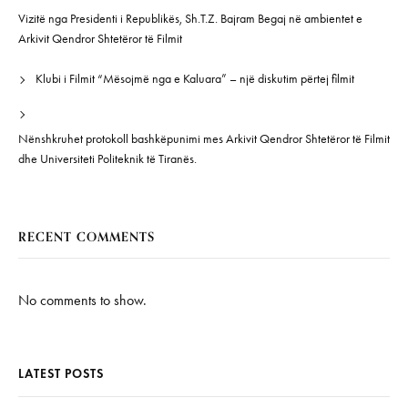
Vizitë nga Presidenti i Republikës, Sh.T.Z. Bajram Begaj në ambientet e
Arkivit Qendror Shtetëror të Filmit
Klubi i Filmit “Mësojmë nga e Kaluara” – një diskutim përtej filmit
Nënshkruhet protokoll bashkëpunimi mes Arkivit Qendror Shtetëror të Filmit
dhe Universiteti Politeknik të Tiranës.
RECENT COMMENTS
No comments to show.
LATEST POSTS