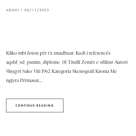
ADMIN
08/11/2023
Kliko mbi foton për t’a zmadhuar. Kodi i referencës
aqshf_sd_punim_diplome_01 Titulli Zemër e sfilitur Autori
Shyqyri Sako Viti 1962 Kategoria Skenografi Kroma Me
ngjyra Përmasat...
CONTINUE READING