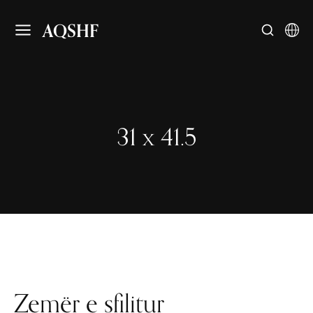
AQSHF
31 x 41.5
Zemër e sfilitur