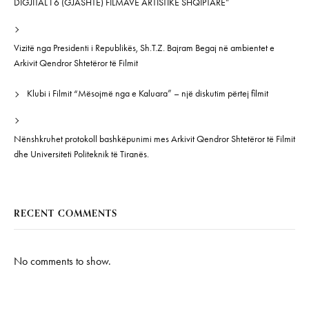
DIGJITAL I 6 (GJASHTË) FILMAVE ARTISTIKË SHQIPTARË”
Vizitë nga Presidenti i Republikës, Sh.T.Z. Bajram Begaj në ambientet e
Arkivit Qendror Shtetëror të Filmit
Klubi i Filmit “Mësojmë nga e Kaluara” – një diskutim përtej filmit
Nënshkruhet protokoll bashkëpunimi mes Arkivit Qendror Shtetëror të Filmit
dhe Universiteti Politeknik të Tiranës.
RECENT COMMENTS
No comments to show.