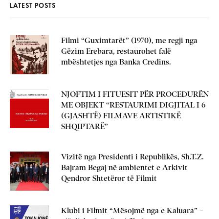
LATEST POSTS
Filmi “Guximtarët” (1970), me regji nga
Gëzim Erebara, restaurohet falë
mbështetjes nga Banka Credins.
NJOFTIM I FITUESIT PËR PROCEDURËN
ME OBJEKT “RESTAURIMI DIGJITAL I 6
(GJASHTË) FILMAVE ARTISTIKË
SHQIPTARË”
Vizitë nga Presidenti i Republikës, Sh.T.Z.
Bajram Begaj në ambientet e Arkivit
Qendror Shtetëror të Filmit
Klubi i Filmit “Mësojmë nga e Kaluara” –