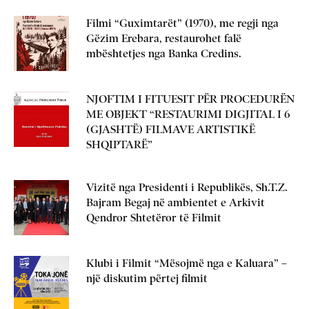
Filmi “Guximtarët” (1970), me regji nga
Gëzim Erebara, restaurohet falë
mbështetjes nga Banka Credins.
NJOFTIM I FITUESIT PËR PROCEDURËN
ME OBJEKT “RESTAURIMI DIGJITAL I 6
(GJASHTË) FILMAVE ARTISTIKË
SHQIPTARË”
Vizitë nga Presidenti i Republikës, Sh.T.Z.
Bajram Begaj në ambientet e Arkivit
Qendror Shtetëror të Filmit
Klubi i Filmit “Mësojmë nga e Kaluara” –
një diskutim përtej filmit