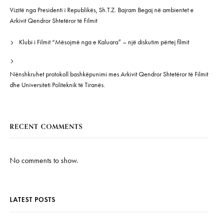
Vizitë nga Presidenti i Republikës, Sh.T.Z. Bajram Begaj në ambientet e
Arkivit Qendror Shtetëror të Filmit
Klubi i Filmit “Mësojmë nga e Kaluara” – një diskutim përtej filmit
Nënshkruhet protokoll bashkëpunimi mes Arkivit Qendror Shtetëror të Filmit
dhe Universiteti Politeknik të Tiranës.
RECENT COMMENTS
No comments to show.
LATEST POSTS