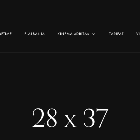
OFTIME
E-ALBANIA
KINEMA «DRITA»
TARIFAT
V
28 x 37