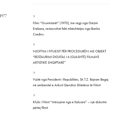
1977
Filmi “Guximtarët” (1970), me regji nga Gëzim
Erebara, restaurohet falë mbështetjes nga Banka
Credins.
NJOFTIM I FITUESIT PËR PROCEDURËN ME OBJEKT
“RESTAURIMI DIGJITAL I 6 (GJASHTË) FILMAVE
ARTISTIKË SHQIPTARË”
Vizitë nga Presidenti i Republikës, Sh.T.Z. Bajram Begaj
në ambientet e Arkivit Qendror Shtetëror të Filmit
Klubi i Filmit “Mësojmë nga e Kaluara” – një diskutim
përtej filmit