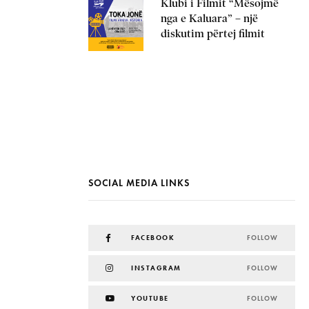
Klubi i Filmit “Mësojmë
nga e Kaluara” – një
diskutim përtej filmit
SOCIAL MEDIA LINKS
FACEBOOK
FOLLOW
INSTAGRAM
FOLLOW
YOUTUBE
FOLLOW