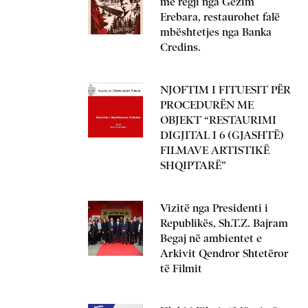
me regji nga Gëzim
Erebara, restaurohet falë
mbështetjes nga Banka
Credins.
NJOFTIM I FITUESIT PËR
PROCEDURËN ME
OBJEKT “RESTAURIMI
DIGJITAL I 6 (GJASHTË)
FILMAVE ARTISTIKË
SHQIPTARË”
Vizitë nga Presidenti i
Republikës, Sh.T.Z. Bajram
Begaj në ambientet e
Arkivit Qendror Shtetëror
të Filmit