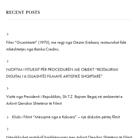
RECENT POSTS
Filmi “Guximtarët” (1970), me regji nga Gëzim Erebara, restaurohet falë
mbështetjes nga Banka Credins.
NJOFTIM I FITUESIT PËR PROCEDURËN ME OBJEKT “RESTAURIMI
DIGJITAL I 6 (GJASHTË) FILMAVE ARTISTIKË SHQIPTARË”
Vizitë nga Presidenti i Republikës, Sh.T.Z. Bajram Begaj në ambientet e
Arkivit Qendror Shtetëror të Filmit
Klubi i Filmit “Mësojmë nga e Kaluara” – një diskutim përtej filmit
Nënshkruhet protokoll bashkëpunimi mes Arkivit Qendror Shtetëror të Filmit