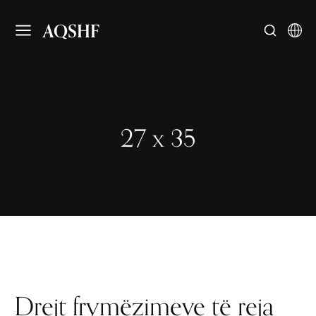
AQSHF
27 x 35
Drejt frymëzimeve të reja