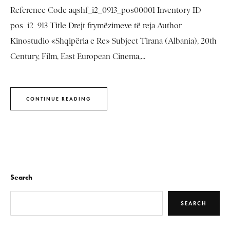
Reference Code aqshf_i2_0913_pos00001 Inventory ID
pos_i2_913 Title Drejt frymëzimeve të reja Author
Kinostudio «Shqipëria e Re» Subject Tirana (Albania), 20th
Century, Film, East European Cinema,...
CONTINUE READING
Search
SEARCH