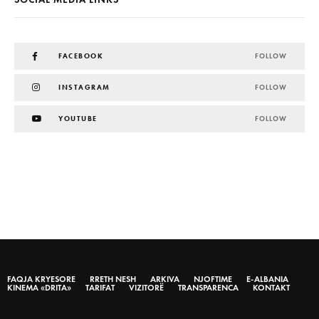
FACEBOOK
FOLLOW
INSTAGRAM
FOLLOW
YOUTUBE
FOLLOW
FAQJA KRYESORE
RRETH NESH
ARKIVA
NJOFTIME
E-ALBANIA
KINEMA «DRITA»
TARIFAT
VIZITORË
TRANSPARENCA
KONTAKT