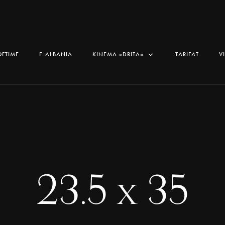
OFTIME
E-ALBANIA
KINEMA «DRITA»
TARIFAT
V
23.5 x 35