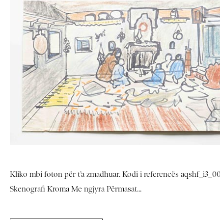
Kliko mbi foton për t’a zmadhuar. Kodi i referencës aqshf_i3_005
Skenografi Kroma Me ngjyra Përmasat...