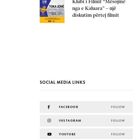
Klubi i Filmit “Mësojmë
nga e Kaluara” – një
diskutim përtej filmit
SOCIAL MEDIA LINKS
FACEBOOK
FOLLOW
INSTAGRAM
FOLLOW
YOUTUBE
FOLLOW