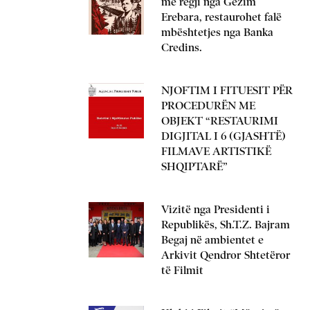
me regji nga Gëzim
Erebara, restaurohet falë
mbështetjes nga Banka
Credins.
NJOFTIM I FITUESIT PËR
PROCEDURËN ME
OBJEKT “RESTAURIMI
DIGJITAL I 6 (GJASHTË)
FILMAVE ARTISTIKË
SHQIPTARË”
Vizitë nga Presidenti i
Republikës, Sh.T.Z. Bajram
Begaj në ambientet e
Arkivit Qendror Shtetëror
të Filmit