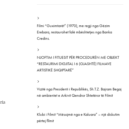
Filmi “Guximtarët” (1970), me regji nga Gëzim
Erebara, restaurohet falë mbështetjes nga Banka
Credins.
NJOFTIM I FITUESIT PËR PROCEDURËN ME OBJEKT
“RESTAURIMI DIGJITAL I 6 (GJASHTË) FILMAVE
ARTISTIKË SHQIPTARË”
Vizitë nga Presidenti i Republikës, Sh.T.Z. Bajram Begaj
në ambientet e Arkivit Qendror Shtetëror të Filmit
ria
Klubi i Filmit “Mësojmë nga e Kaluara” – një diskutim
përtej filmit