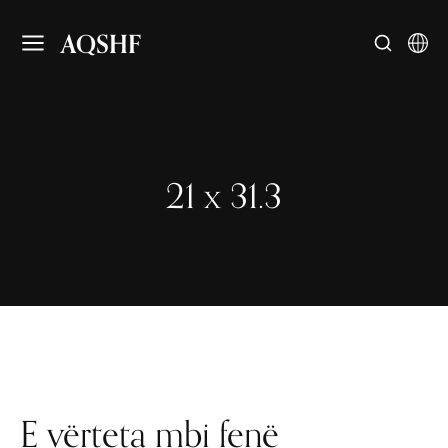
AQSHF
21 x 31.3
E vërteta mbi fenë