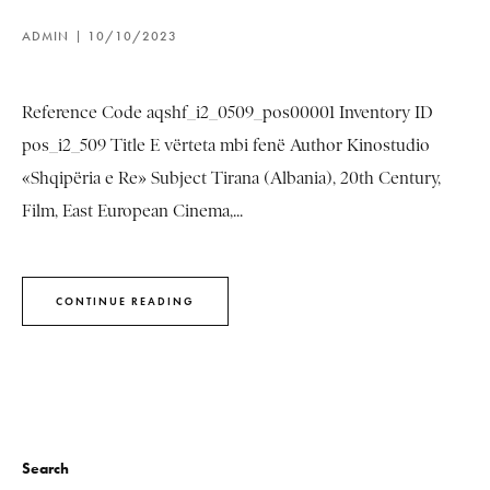
ADMIN
10/10/2023
Reference Code aqshf_i2_0509_pos00001 Inventory ID
pos_i2_509 Title E vërteta mbi fenë Author Kinostudio
«Shqipëria e Re» Subject Tirana (Albania), 20th Century,
Film, East European Cinema,...
CONTINUE READING
Search