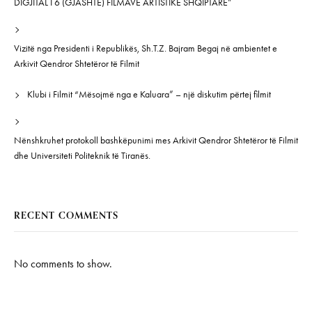
DIGJITAL I 6 (GJASHTË) FILMAVE ARTISTIKË SHQIPTARË”
Vizitë nga Presidenti i Republikës, Sh.T.Z. Bajram Begaj në ambientet e
Arkivit Qendror Shtetëror të Filmit
Klubi i Filmit “Mësojmë nga e Kaluara” – një diskutim përtej filmit
Nënshkruhet protokoll bashkëpunimi mes Arkivit Qendror Shtetëror të Filmit
dhe Universiteti Politeknik të Tiranës.
RECENT COMMENTS
No comments to show.