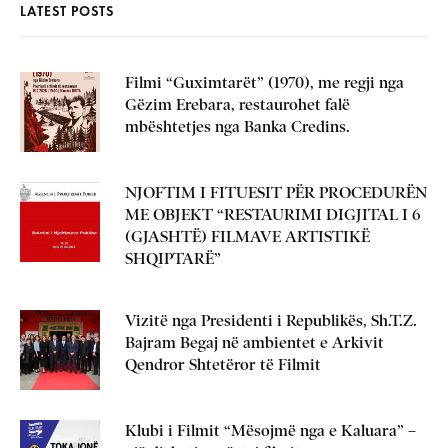
LATEST POSTS
Filmi “Guximtarët” (1970), me regji nga
Gëzim Erebara, restaurohet falë
mbështetjes nga Banka Credins.
NJOFTIM I FITUESIT PËR PROCEDURËN
ME OBJEKT “RESTAURIMI DIGJITAL I 6
(GJASHTË) FILMAVE ARTISTIKË
SHQIPTARË”
Vizitë nga Presidenti i Republikës, Sh.T.Z.
Bajram Begaj në ambientet e Arkivit
Qendror Shtetëror të Filmit
Klubi i Filmit “Mësojmë nga e Kaluara” –