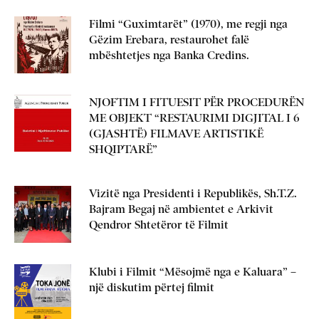
Filmi “Guximtarët” (1970), me regji nga
Gëzim Erebara, restaurohet falë
mbështetjes nga Banka Credins.
NJOFTIM I FITUESIT PËR PROCEDURËN
ME OBJEKT “RESTAURIMI DIGJITAL I 6
(GJASHTË) FILMAVE ARTISTIKË
SHQIPTARË”
Vizitë nga Presidenti i Republikës, Sh.T.Z.
Bajram Begaj në ambientet e Arkivit
Qendror Shtetëror të Filmit
Klubi i Filmit “Mësojmë nga e Kaluara” –
një diskutim përtej filmit