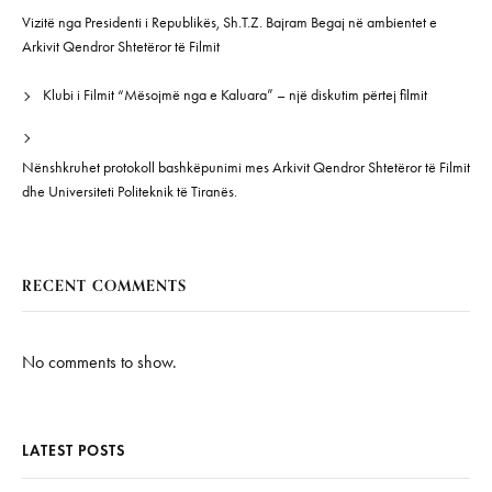
Vizitë nga Presidenti i Republikës, Sh.T.Z. Bajram Begaj në ambientet e
Arkivit Qendror Shtetëror të Filmit
Klubi i Filmit “Mësojmë nga e Kaluara” – një diskutim përtej filmit
Nënshkruhet protokoll bashkëpunimi mes Arkivit Qendror Shtetëror të Filmit
dhe Universiteti Politeknik të Tiranës.
RECENT COMMENTS
No comments to show.
LATEST POSTS