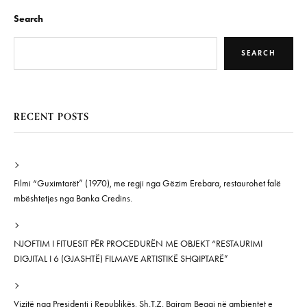
Search
SEARCH
RECENT POSTS
Filmi “Guximtarët” (1970), me regji nga Gëzim Erebara, restaurohet falë
mbështetjes nga Banka Credins.
NJOFTIM I FITUESIT PËR PROCEDURËN ME OBJEKT “RESTAURIMI
DIGJITAL I 6 (GJASHTË) FILMAVE ARTISTIKË SHQIPTARË”
Vizitë nga Presidenti i Republikës, Sh.T.Z. Bajram Begaj në ambientet e