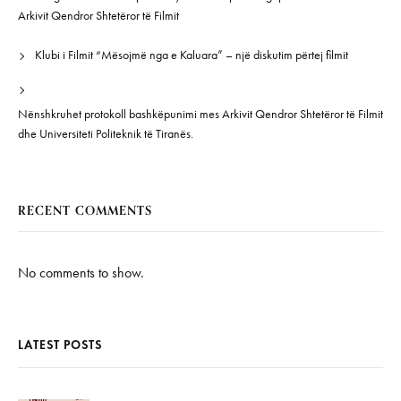
Arkivit Qendror Shtetëror të Filmit
Klubi i Filmit “Mësojmë nga e Kaluara” – një diskutim përtej filmit
Nënshkruhet protokoll bashkëpunimi mes Arkivit Qendror Shtetëror të Filmit
dhe Universiteti Politeknik të Tiranës.
RECENT COMMENTS
No comments to show.
LATEST POSTS