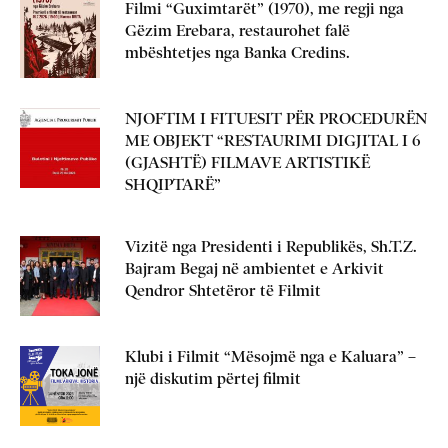
Filmi “Guximtarët” (1970), me regji nga
Gëzim Erebara, restaurohet falë
mbështetjes nga Banka Credins.
NJOFTIM I FITUESIT PËR PROCEDURËN
ME OBJEKT “RESTAURIMI DIGJITAL I 6
(GJASHTË) FILMAVE ARTISTIKË
SHQIPTARË”
Vizitë nga Presidenti i Republikës, Sh.T.Z.
Bajram Begaj në ambientet e Arkivit
Qendror Shtetëror të Filmit
Klubi i Filmit “Mësojmë nga e Kaluara” –
një diskutim përtej filmit