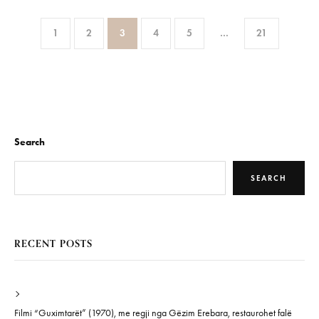
1
2
3
4
5
…
21
Search
SEARCH
RECENT POSTS
Filmi “Guximtarët” (1970), me regji nga Gëzim Erebara, restaurohet falë