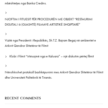
mbështetjes nga Banka Credins.
NJOFTIM I FITUESIT PËR PROCEDURËN ME OBJEKT “RESTAURIMI
DIGJITAL I 6 (GJASHTË) FILMAVE ARTISTIKË SHQIPTARË”
Vizitë nga Presidenti i Republikës, Sh.T.Z. Bajram Begaj në ambientet e
Arkivit Qendror Shtetëror të Filmit
Klubi i Filmit “Mësojmë nga e Kaluara” – një diskutim përtej filmit
Nënshkruhet protokoll bashkëpunimi mes Arkivit Qendror Shtetëror të Filmit
dhe Universiteti Politeknik të Tiranës.
RECENT COMMENTS