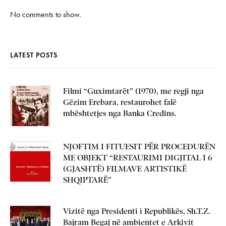
No comments to show.
LATEST POSTS
Filmi “Guximtarët” (1970), me regji nga
Gëzim Erebara, restaurohet falë
mbështetjes nga Banka Credins.
NJOFTIM I FITUESIT PËR PROCEDURËN
ME OBJEKT “RESTAURIMI DIGJITAL I 6
(GJASHTË) FILMAVE ARTISTIKË
SHQIPTARË”
Vizitë nga Presidenti i Republikës, Sh.T.Z.
Bajram Begaj në ambientet e Arkivit