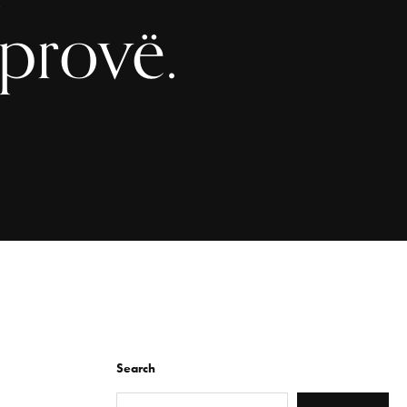
provë.
Search