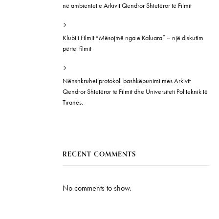
në ambientet e Arkivit Qendror Shtetëror të Filmit
Klubi i Filmit “Mësojmë nga e Kaluara” – një diskutim
përtej filmit
Nënshkruhet protokoll bashkëpunimi mes Arkivit
Qendror Shtetëror të Filmit dhe Universiteti Politeknik të
Tiranës.
RECENT COMMENTS
No comments to show.