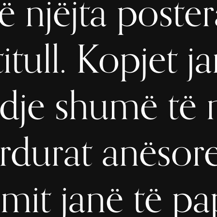
ë njëjta poste
titull. Kopjet j
dje shumë të 
rdurat anësore
imit janë të pa