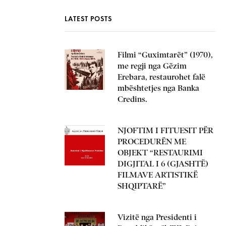
LATEST POSTS
Filmi “Guximtarët” (1970),
me regji nga Gëzim
Erebara, restaurohet falë
mbështetjes nga Banka
Credins.
NJOFTIM I FITUESIT PËR
PROCEDURËN ME
OBJEKT “RESTAURIMI
DIGJITAL I 6 (GJASHTË)
FILMAVE ARTISTIKË
SHQIPTARË”
Vizitë nga Presidenti i