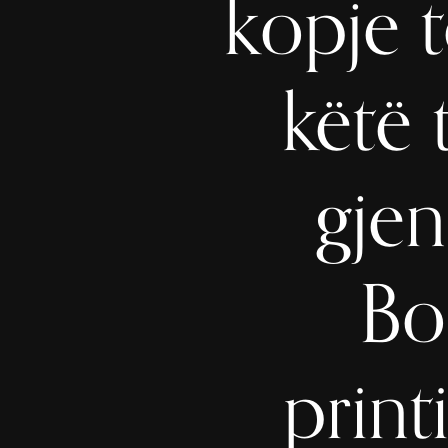
kopje t
këtë 
gjen
Bo
print