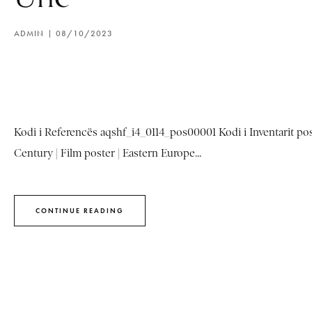
ADMIN
08/10/2023
Kodi i Referencës aqshf_i4_0114_pos00001 Kodi i Inventarit pos_
Century | Film poster | Eastern Europe...
CONTINUE READING