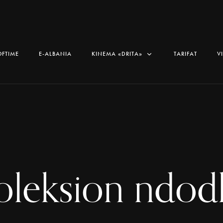
OFTIME
E-ALBANIA
KINEMA «DRITA»
TARIFAT
V
oleksion ndod