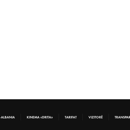
-ALBANIA
KINEMA «DRITA»
TARIFAT
VIZITORË
TRANSPA