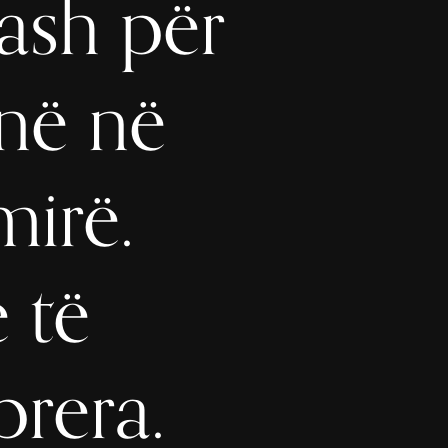
rash për
anë në
mirë.
 të
prera.