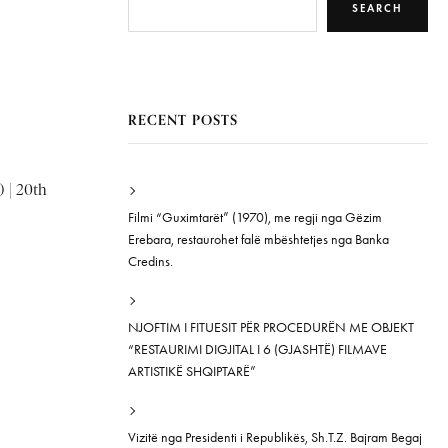
SEARCH
RECENT POSTS
 | 20th
Filmi “Guximtarët” (1970), me regji nga Gëzim
Erebara, restaurohet falë mbështetjes nga Banka
Credins.
NJOFTIM I FITUESIT PËR PROCEDURËN ME OBJEKT
“RESTAURIMI DIGJITAL I 6 (GJASHTË) FILMAVE
ARTISTIKË SHQIPTARË”
Vizitë nga Presidenti i Republikës, Sh.T.Z. Bajram Begaj