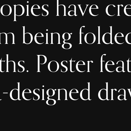
copies have cr
m being folde
ths. Poster fea
-designed dra