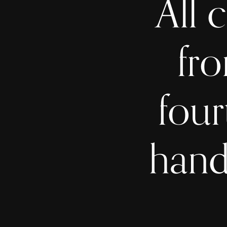
All 
fro
four
hand