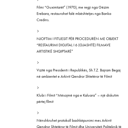
Filmi “Guximtarët” (1970), me regji nga Gëzim
Erebara, restaurohet falë mbështetjes nga Banka
Credins.
NJOFTIM I FITUESIT PËR PROCEDURËN ME OBJEKT
“RESTAURIMI DIGJITAL I 6 (GJASHTË) FILMAVE
ARTISTIKË SHQIPTARË”
Vizitë nga Presidenti i Republikës, Sh.T.Z. Bajram Begaj
në ambientet e Arkivit Qendror Shtetëror të Filmit
Klubi i Filmit “Mësojmë nga e Kaluara” – një diskutim
përtej filmit
Nënshkruhet protokoll bashkëpunimi mes Arkivit
Qendror Shtetëror të Filmit dhe Universiteti Politeknik të