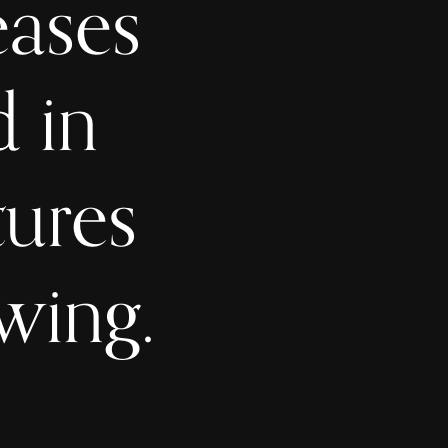
eases
d in
tures
wing.