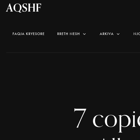
AQSHF
FAQJA KRYESORE
RRETH NESH
ARKIVA
NJ
7 copi