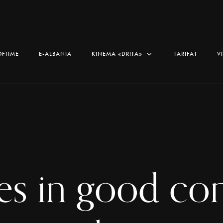
OFTIME
E-ALBANIA
KINEMA «DRITA»
TARIFAT
V
es in good con