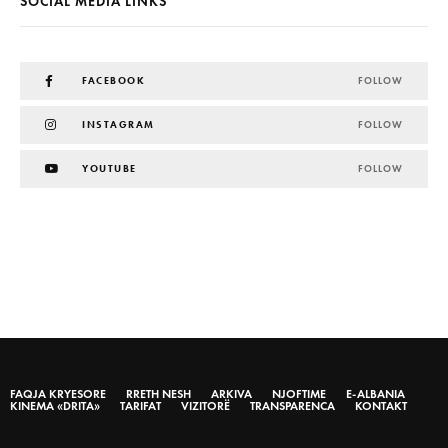
SOCIAL MEDIA LINKS
FACEBOOK
FOLLOW
INSTAGRAM
FOLLOW
YOUTUBE
FOLLOW
FAQJA KRYESORE
RRETH NESH
ARKIVA
NJOFTIME
E-ALBANIA
KINEMA «DRITA»
TARIFAT
VIZITORË
TRANSPARENCA
KONTAKT