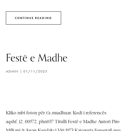
CONTINUE READING
Festë e Madhe
ADMIN
01/11/2023
Kliko mbi foton për t’a zmadhuar. Kodi i referencës
aqshf_i2_00572_phn037 Titulli Festë e Madhe Autori Piro
Milkani & Jovan Kondakçi Viti 1973 Kategoria Fotografi nga...