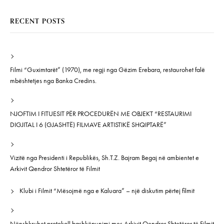
RECENT POSTS
Filmi “Guximtarët” (1970), me regji nga Gëzim Erebara, restaurohet falë
mbështetjes nga Banka Credins.
NJOFTIM I FITUESIT PËR PROCEDURËN ME OBJEKT “RESTAURIMI
DIGJITAL I 6 (GJASHTË) FILMAVE ARTISTIKË SHQIPTARË”
Vizitë nga Presidenti i Republikës, Sh.T.Z. Bajram Begaj në ambientet e
Arkivit Qendror Shtetëror të Filmit
Klubi i Filmit “Mësojmë nga e Kaluara” – një diskutim përtej filmit
Nënshkruhet protokoll bashkëpunimi mes Arkivit Qendror Shtetëror të Filmit