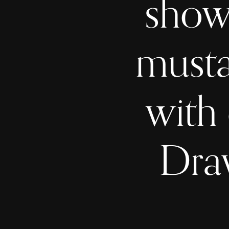
show
musta
with
Draw