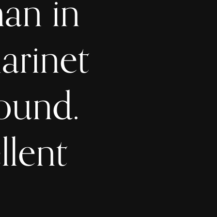
an in
arinet
ound.
llent