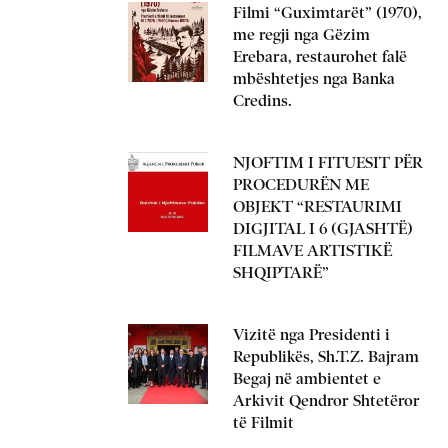
Filmi “Guximtarët” (1970),
me regji nga Gëzim
Erebara, restaurohet falë
mbështetjes nga Banka
Credins.
NJOFTIM I FITUESIT PËR
PROCEDURËN ME
OBJEKT “RESTAURIMI
DIGJITAL I 6 (GJASHTË)
FILMAVE ARTISTIKË
SHQIPTARË”
Vizitë nga Presidenti i
Republikës, Sh.T.Z. Bajram
Begaj në ambientet e
Arkivit Qendror Shtetëror
të Filmit