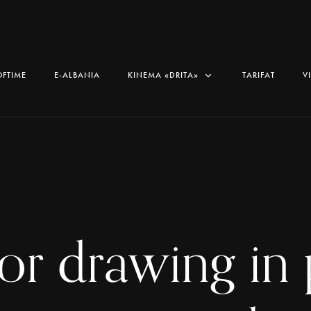
OFTIME
E-ALBANIA
KINEMA «DRITA»
TARIFAT
V
lor drawing in 