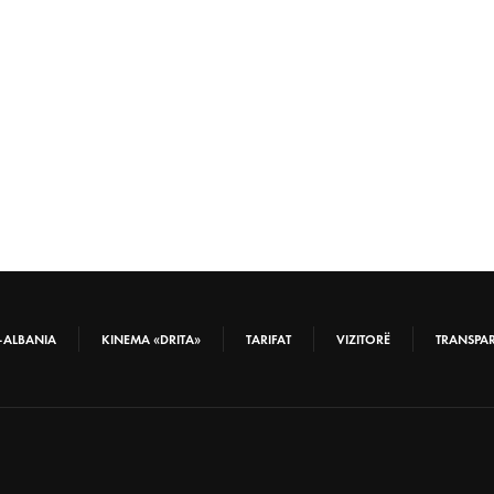
-ALBANIA
KINEMA «DRITA»
TARIFAT
VIZITORË
TRANSPA