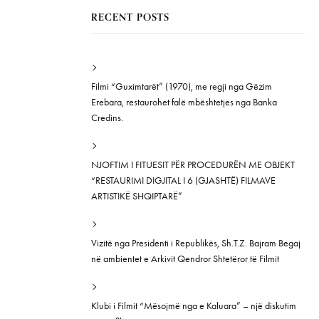
RECENT POSTS
Filmi “Guximtarët” (1970), me regji nga Gëzim
Erebara, restaurohet falë mbështetjes nga Banka
Credins.
NJOFTIM I FITUESIT PËR PROCEDURËN ME OBJEKT
“RESTAURIMI DIGJITAL I 6 (GJASHTË) FILMAVE
ARTISTIKË SHQIPTARË”
Vizitë nga Presidenti i Republikës, Sh.T.Z. Bajram Begaj
në ambientet e Arkivit Qendror Shtetëror të Filmit
Klubi i Filmit “Mësojmë nga e Kaluara” – një diskutim