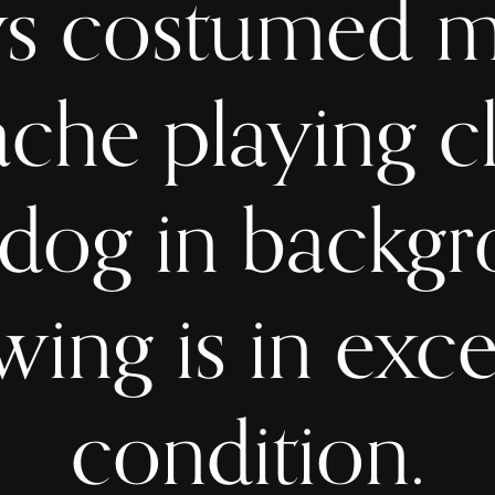
s costumed m
che playing cl
 dog in backgr
ing is in exce
condition.