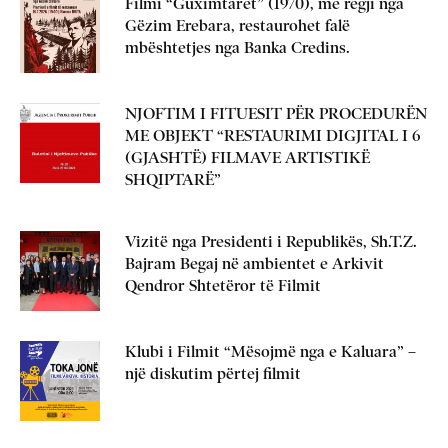
Filmi “Guximtarët” (1970), me regji nga
Gëzim Erebara, restaurohet falë
mbështetjes nga Banka Credins.
NJOFTIM I FITUESIT PËR PROCEDURËN
ME OBJEKT “RESTAURIMI DIGJITAL I 6
(GJASHTË) FILMAVE ARTISTIKË
SHQIPTARË”
Vizitë nga Presidenti i Republikës, Sh.T.Z.
Bajram Begaj në ambientet e Arkivit
Qendror Shtetëror të Filmit
Klubi i Filmit “Mësojmë nga e Kaluara” –
një diskutim përtej filmit