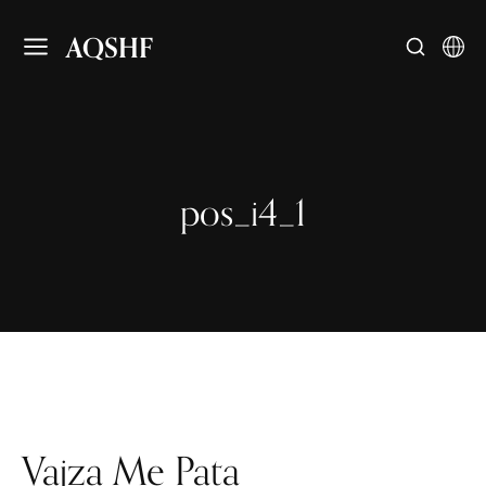
AQSHF
pos_i4_1
Vajza Me Pata