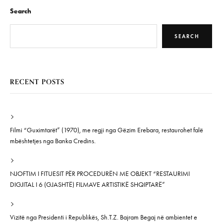
Search
SEARCH
RECENT POSTS
Filmi “Guximtarët” (1970), me regji nga Gëzim Erebara, restaurohet falë
mbështetjes nga Banka Credins.
NJOFTIM I FITUESIT PËR PROCEDURËN ME OBJEKT “RESTAURIMI
DIGJITAL I 6 (GJASHTË) FILMAVE ARTISTIKË SHQIPTARË”
Vizitë nga Presidenti i Republikës, Sh.T.Z. Bajram Begaj në ambientet e