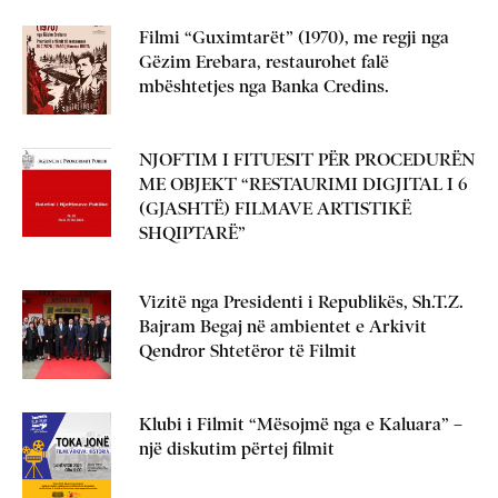
Filmi “Guximtarët” (1970), me regji nga
Gëzim Erebara, restaurohet falë
mbështetjes nga Banka Credins.
NJOFTIM I FITUESIT PËR PROCEDURËN
ME OBJEKT “RESTAURIMI DIGJITAL I 6
(GJASHTË) FILMAVE ARTISTIKË
SHQIPTARË”
Vizitë nga Presidenti i Republikës, Sh.T.Z.
Bajram Begaj në ambientet e Arkivit
Qendror Shtetëror të Filmit
Klubi i Filmit “Mësojmë nga e Kaluara” –
një diskutim përtej filmit