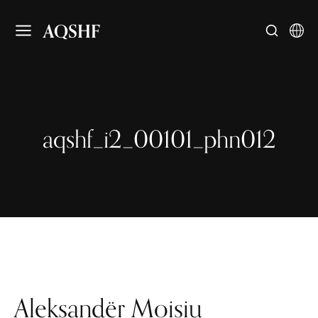
AQSHF
aqshf_i2_00101_phn012
Aleksandër Moisiu