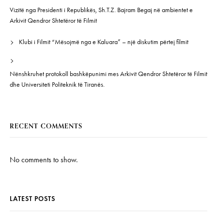
Vizitë nga Presidenti i Republikës, Sh.T.Z. Bajram Begaj në ambientet e
Arkivit Qendror Shtetëror të Filmit
Klubi i Filmit “Mësojmë nga e Kaluara” – një diskutim përtej filmit
Nënshkruhet protokoll bashkëpunimi mes Arkivit Qendror Shtetëror të Filmit
dhe Universiteti Politeknik të Tiranës.
RECENT COMMENTS
No comments to show.
LATEST POSTS