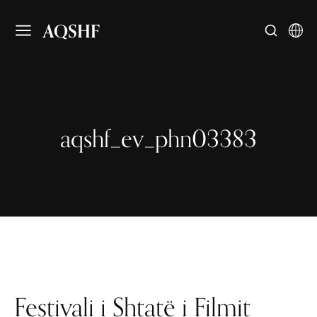
AQSHF
aqshf_ev_phn03383
Festivali i Shtatë i Filmit