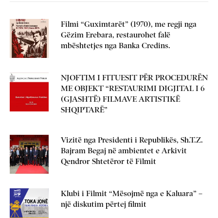
Filmi “Guximtarët” (1970), me regji nga
Gëzim Erebara, restaurohet falë
mbështetjes nga Banka Credins.
NJOFTIM I FITUESIT PËR PROCEDURËN
ME OBJEKT “RESTAURIMI DIGJITAL I 6
(GJASHTË) FILMAVE ARTISTIKË
SHQIPTARË”
Vizitë nga Presidenti i Republikës, Sh.T.Z.
Bajram Begaj në ambientet e Arkivit
Qendror Shtetëror të Filmit
Klubi i Filmit “Mësojmë nga e Kaluara” –
një diskutim përtej filmit