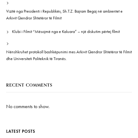
Vizitë nga Presidenti i Republikës, Sh.T.Z. Bajram Begaj në ambientet e
Arkivit Qendror Shtetëror të Filmit
Klubi i Filmit “Mësojmë nga e Kaluara” – një diskutim përtej filmit
Nënshkruhet protokoll bashkëpunimi mes Arkivit Qendror Shtetëror të Filmit
dhe Universiteti Politeknik të Tiranës.
RECENT COMMENTS
No comments to show.
LATEST POSTS