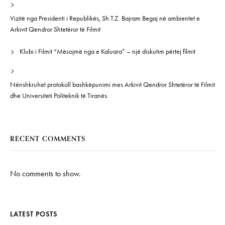
Vizitë nga Presidenti i Republikës, Sh.T.Z. Bajram Begaj në ambientet e
Arkivit Qendror Shtetëror të Filmit
Klubi i Filmit “Mësojmë nga e Kaluara” – një diskutim përtej filmit
Nënshkruhet protokoll bashkëpunimi mes Arkivit Qendror Shtetëror të Filmit
dhe Universiteti Politeknik të Tiranës.
RECENT COMMENTS
No comments to show.
LATEST POSTS