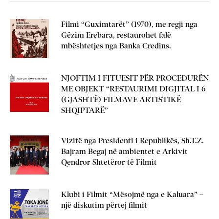
Filmi “Guximtarët” (1970), me regji nga
Gëzim Erebara, restaurohet falë
mbështetjes nga Banka Credins.
NJOFTIM I FITUESIT PËR PROCEDURËN
ME OBJEKT “RESTAURIMI DIGJITAL I 6
(GJASHTË) FILMAVE ARTISTIKË
SHQIPTARË”
Vizitë nga Presidenti i Republikës, Sh.T.Z.
Bajram Begaj në ambientet e Arkivit
Qendror Shtetëror të Filmit
Klubi i Filmit “Mësojmë nga e Kaluara” –
një diskutim përtej filmit