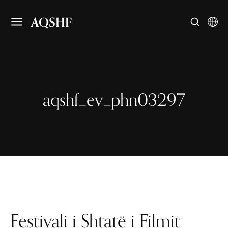
AQSHF
aqshf_ev_phn03297
Festivali i Shtatë i Filmit