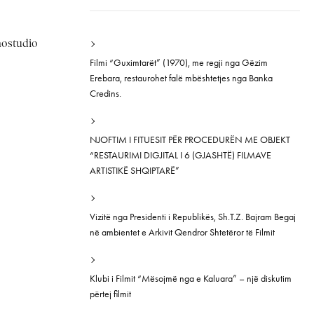
inostudio
Filmi “Guximtarët” (1970), me regji nga Gëzim
Erebara, restaurohet falë mbështetjes nga Banka
Credins.
NJOFTIM I FITUESIT PËR PROCEDURËN ME OBJEKT
“RESTAURIMI DIGJITAL I 6 (GJASHTË) FILMAVE
ARTISTIKË SHQIPTARË”
Vizitë nga Presidenti i Republikës, Sh.T.Z. Bajram Begaj
në ambientet e Arkivit Qendror Shtetëror të Filmit
Klubi i Filmit “Mësojmë nga e Kaluara” – një diskutim
përtej filmit