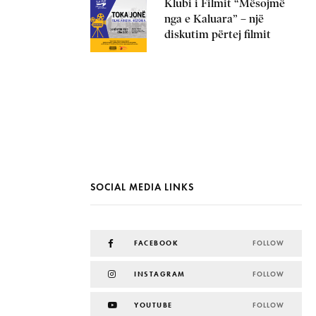
Klubi i Filmit “Mësojmë
nga e Kaluara” – një
diskutim përtej filmit
SOCIAL MEDIA LINKS
FACEBOOK
FOLLOW
INSTAGRAM
FOLLOW
YOUTUBE
FOLLOW