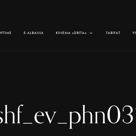
OFTIME
E-ALBANIA
KINEMA «DRITA»
TARIFAT
V
shf_ev_phn03