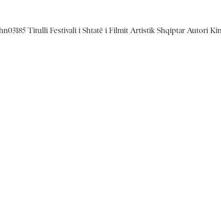
03185 Titulli Festivali i Shtatë i Filmit Artistik Shqiptar Autori K