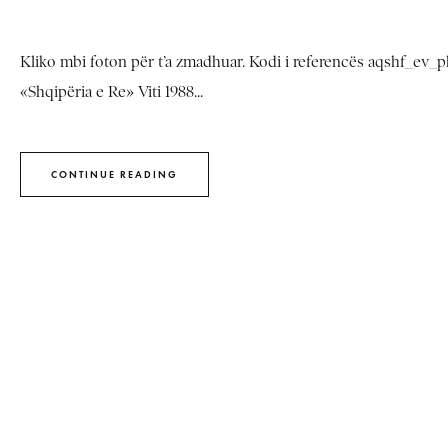
Kliko mbi foton për t’a zmadhuar. Kodi i referencës aqshf_ev_phn
«Shqipëria e Re» Viti 1988...
CONTINUE READING