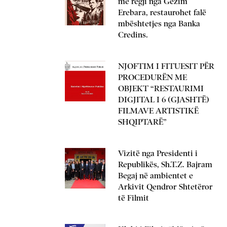
me regji nga Gëzim
Erebara, restaurohet falë
mbështetjes nga Banka
Credins.
NJOFTIM I FITUESIT PËR
PROCEDURËN ME
OBJEKT “RESTAURIMI
DIGJITAL I 6 (GJASHTË)
FILMAVE ARTISTIKË
SHQIPTARË”
Vizitë nga Presidenti i
Republikës, Sh.T.Z. Bajram
Begaj në ambientet e
Arkivit Qendror Shtetëror
të Filmit