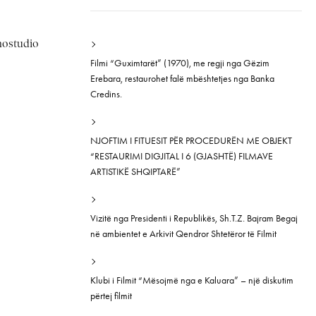
inostudio
Filmi “Guximtarët” (1970), me regji nga Gëzim
Erebara, restaurohet falë mbështetjes nga Banka
Credins.
NJOFTIM I FITUESIT PËR PROCEDURËN ME OBJEKT
“RESTAURIMI DIGJITAL I 6 (GJASHTË) FILMAVE
ARTISTIKË SHQIPTARË”
Vizitë nga Presidenti i Republikës, Sh.T.Z. Bajram Begaj
në ambientet e Arkivit Qendror Shtetëror të Filmit
Klubi i Filmit “Mësojmë nga e Kaluara” – një diskutim
përtej filmit