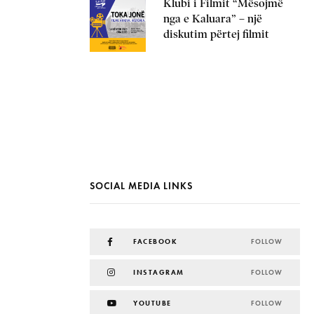
Klubi i Filmit “Mësojmë
nga e Kaluara” – një
diskutim përtej filmit
SOCIAL MEDIA LINKS
FACEBOOK
FOLLOW
INSTAGRAM
FOLLOW
YOUTUBE
FOLLOW