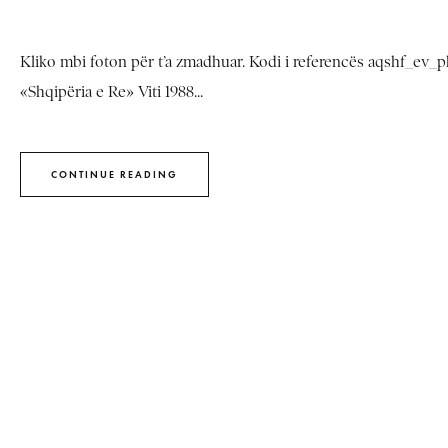
Kliko mbi foton për t’a zmadhuar. Kodi i referencës aqshf_ev_phn
«Shqipëria e Re» Viti 1988...
CONTINUE READING