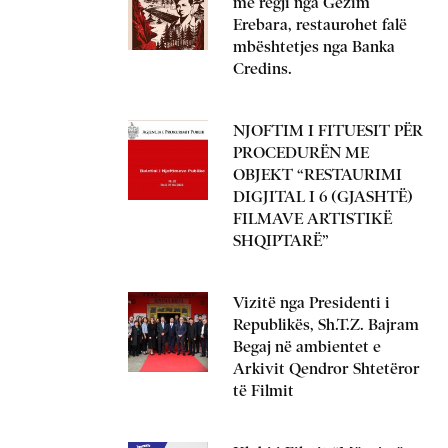
me regji nga Gëzim
Erebara, restaurohet falë
mbështetjes nga Banka
Credins.
NJOFTIM I FITUESIT PËR
PROCEDURËN ME
OBJEKT “RESTAURIMI
DIGJITAL I 6 (GJASHTË)
FILMAVE ARTISTIKË
SHQIPTARË”
Vizitë nga Presidenti i
Republikës, Sh.T.Z. Bajram
Begaj në ambientet e
Arkivit Qendror Shtetëror
të Filmit