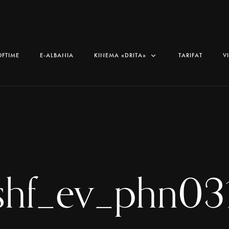
OFTIME
E-ALBANIA
KINEMA «DRITA»
TARIFAT
V
shf_ev_phn03