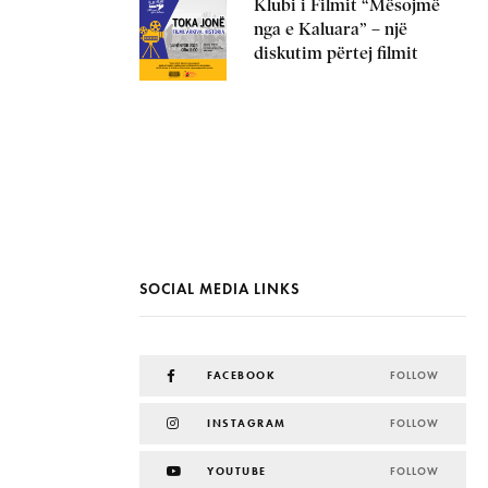
Klubi i Filmit “Mësojmë
nga e Kaluara” – një
diskutim përtej filmit
SOCIAL MEDIA LINKS
FACEBOOK
FOLLOW
INSTAGRAM
FOLLOW
YOUTUBE
FOLLOW