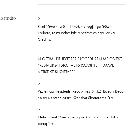
inostudio
Filmi “Guximtarët” (1970), me regji nga Gëzim
Erebara, restaurohet falë mbështetjes nga Banka
Credins.
NJOFTIM I FITUESIT PËR PROCEDURËN ME OBJEKT
“RESTAURIMI DIGJITAL I 6 (GJASHTË) FILMAVE
ARTISTIKË SHQIPTARË”
Vizitë nga Presidenti i Republikës, Sh.T.Z. Bajram Begaj
në ambientet e Arkivit Qendror Shtetëror të Filmit
Klubi i Filmit “Mësojmë nga e Kaluara” – një diskutim
përtej filmit