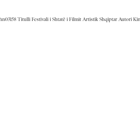
03158 Titulli Festivali i Shtatë i Filmit Artistik Shqiptar Autori K