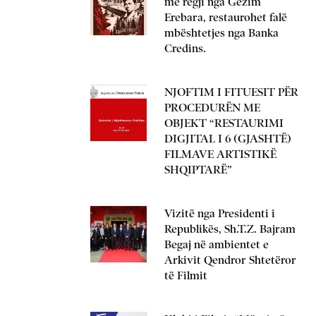
me regji nga Gëzim
Erebara, restaurohet falë
mbështetjes nga Banka
Credins.
NJOFTIM I FITUESIT PËR
PROCEDURËN ME
OBJEKT “RESTAURIMI
DIGJITAL I 6 (GJASHTË)
FILMAVE ARTISTIKË
SHQIPTARË”
Vizitë nga Presidenti i
Republikës, Sh.T.Z. Bajram
Begaj në ambientet e
Arkivit Qendror Shtetëror
të Filmit