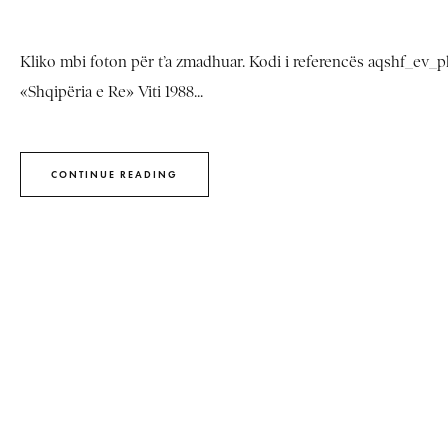
Kliko mbi foton për t’a zmadhuar. Kodi i referencës aqshf_ev_phn
«Shqipëria e Re» Viti 1988...
CONTINUE READING