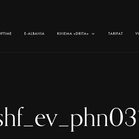
OFTIME
E-ALBANIA
KINEMA «DRITA»
TARIFAT
V
shf_ev_phn03