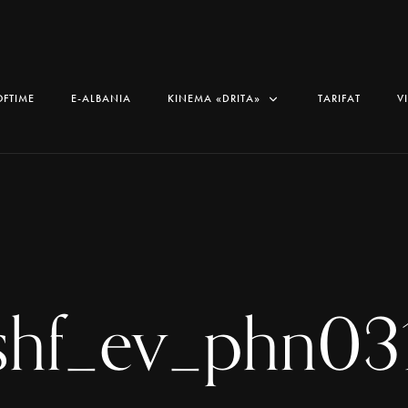
OFTIME
E-ALBANIA
KINEMA «DRITA»
TARIFAT
V
shf_ev_phn03