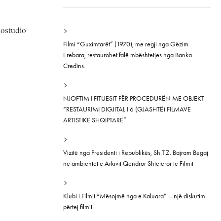
inostudio
Filmi “Guximtarët” (1970), me regji nga Gëzim
Erebara, restaurohet falë mbështetjes nga Banka
Credins.
NJOFTIM I FITUESIT PËR PROCEDURËN ME OBJEKT
“RESTAURIMI DIGJITAL I 6 (GJASHTË) FILMAVE
ARTISTIKË SHQIPTARË”
Vizitë nga Presidenti i Republikës, Sh.T.Z. Bajram Begaj
në ambientet e Arkivit Qendror Shtetëror të Filmit
Klubi i Filmit “Mësojmë nga e Kaluara” – një diskutim
përtej filmit