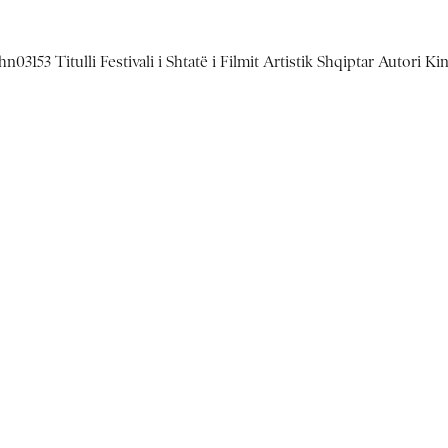
03153 Titulli Festivali i Shtatë i Filmit Artistik Shqiptar Autori K