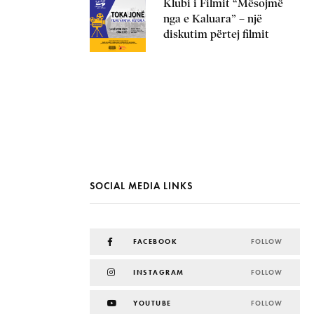
Klubi i Filmit “Mësojmë
nga e Kaluara” – një
diskutim përtej filmit
SOCIAL MEDIA LINKS
FACEBOOK
FOLLOW
INSTAGRAM
FOLLOW
YOUTUBE
FOLLOW