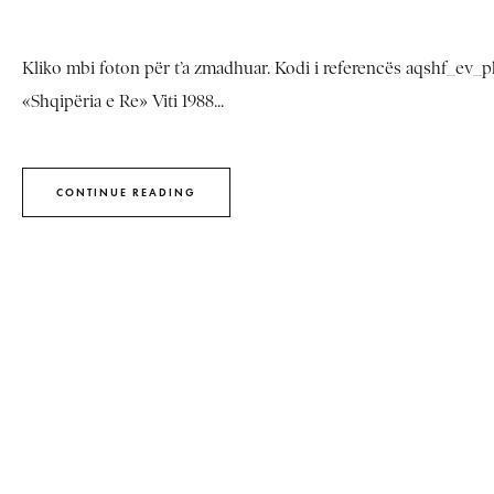
Kliko mbi foton për t’a zmadhuar. Kodi i referencës aqshf_ev_phn
«Shqipëria e Re» Viti 1988...
CONTINUE READING