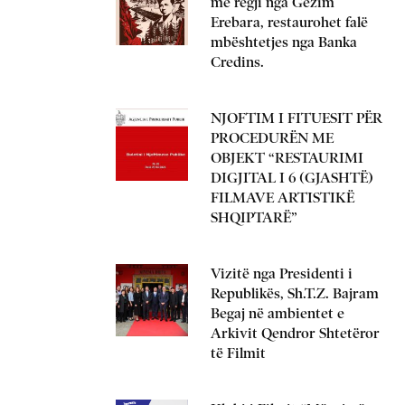
me regji nga Gëzim
Erebara, restaurohet falë
mbështetjes nga Banka
Credins.
NJOFTIM I FITUESIT PËR
PROCEDURËN ME
OBJEKT “RESTAURIMI
DIGJITAL I 6 (GJASHTË)
FILMAVE ARTISTIKË
SHQIPTARË”
Vizitë nga Presidenti i
Republikës, Sh.T.Z. Bajram
Begaj në ambientet e
Arkivit Qendror Shtetëror
të Filmit