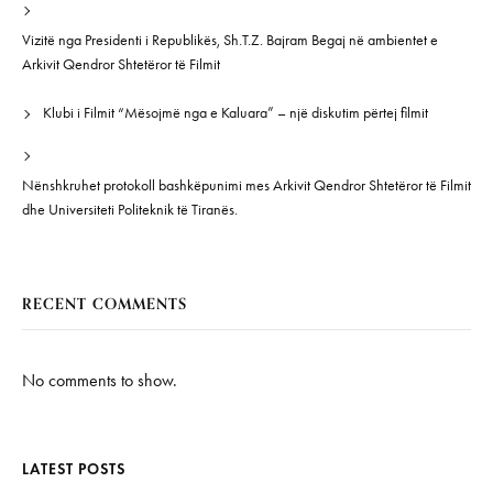
Vizitë nga Presidenti i Republikës, Sh.T.Z. Bajram Begaj në ambientet e
Arkivit Qendror Shtetëror të Filmit
Klubi i Filmit “Mësojmë nga e Kaluara” – një diskutim përtej filmit
Nënshkruhet protokoll bashkëpunimi mes Arkivit Qendror Shtetëror të Filmit
dhe Universiteti Politeknik të Tiranës.
RECENT COMMENTS
No comments to show.
LATEST POSTS