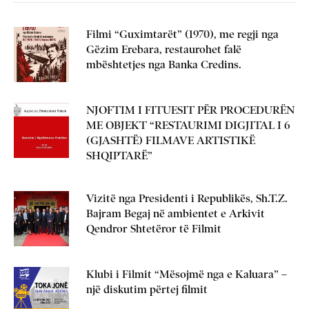
Filmi “Guximtarët” (1970), me regji nga
Gëzim Erebara, restaurohet falë
mbështetjes nga Banka Credins.
NJOFTIM I FITUESIT PËR PROCEDURËN
ME OBJEKT “RESTAURIMI DIGJITAL I 6
(GJASHTË) FILMAVE ARTISTIKË
SHQIPTARË”
Vizitë nga Presidenti i Republikës, Sh.T.Z.
Bajram Begaj në ambientet e Arkivit
Qendror Shtetëror të Filmit
Klubi i Filmit “Mësojmë nga e Kaluara” –
një diskutim përtej filmit