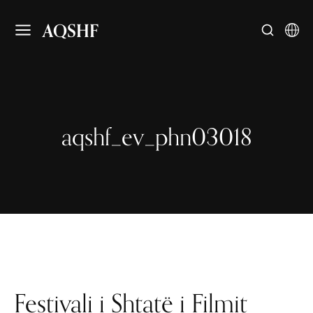
AQSHF
aqshf_ev_phn03018
Festivali i Shtatë i Filmit