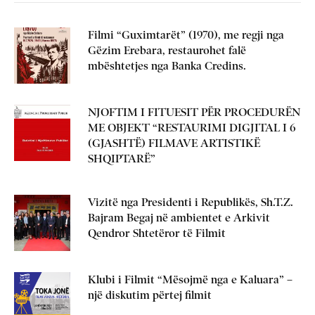
Filmi “Guximtarët” (1970), me regji nga
Gëzim Erebara, restaurohet falë
mbështetjes nga Banka Credins.
NJOFTIM I FITUESIT PËR PROCEDURËN
ME OBJEKT “RESTAURIMI DIGJITAL I 6
(GJASHTË) FILMAVE ARTISTIKË
SHQIPTARË”
Vizitë nga Presidenti i Republikës, Sh.T.Z.
Bajram Begaj në ambientet e Arkivit
Qendror Shtetëror të Filmit
Klubi i Filmit “Mësojmë nga e Kaluara” –
një diskutim përtej filmit