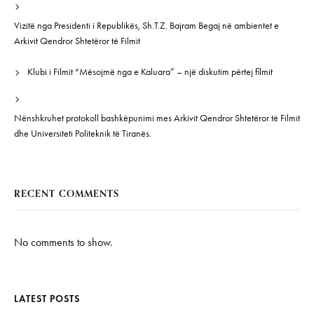
Vizitë nga Presidenti i Republikës, Sh.T.Z. Bajram Begaj në ambientet e
Arkivit Qendror Shtetëror të Filmit
Klubi i Filmit “Mësojmë nga e Kaluara” – një diskutim përtej filmit
Nënshkruhet protokoll bashkëpunimi mes Arkivit Qendror Shtetëror të Filmit
dhe Universiteti Politeknik të Tiranës.
RECENT COMMENTS
No comments to show.
LATEST POSTS