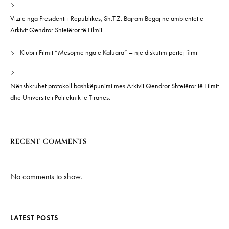
Vizitë nga Presidenti i Republikës, Sh.T.Z. Bajram Begaj në ambientet e
Arkivit Qendror Shtetëror të Filmit
Klubi i Filmit “Mësojmë nga e Kaluara” – një diskutim përtej filmit
Nënshkruhet protokoll bashkëpunimi mes Arkivit Qendror Shtetëror të Filmit
dhe Universiteti Politeknik të Tiranës.
RECENT COMMENTS
No comments to show.
LATEST POSTS