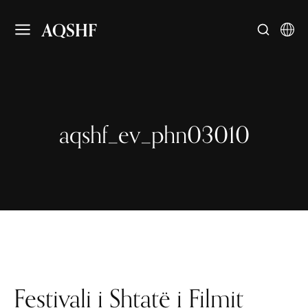
AQSHF
aqshf_ev_phn03010
Festivali i Shtatë i Filmit