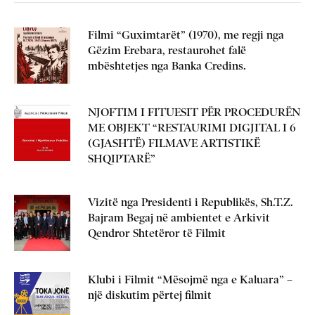
Filmi “Guximtarët” (1970), me regji nga
Gëzim Erebara, restaurohet falë
mbështetjes nga Banka Credins.
NJOFTIM I FITUESIT PËR PROCEDURËN
ME OBJEKT “RESTAURIMI DIGJITAL I 6
(GJASHTË) FILMAVE ARTISTIKË
SHQIPTARË”
Vizitë nga Presidenti i Republikës, Sh.T.Z.
Bajram Begaj në ambientet e Arkivit
Qendror Shtetëror të Filmit
Klubi i Filmit “Mësojmë nga e Kaluara” –
një diskutim përtej filmit