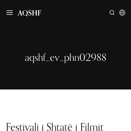
AQSHF
aqshf_ev_phn02988
Festivali i Shtatë i Filmit