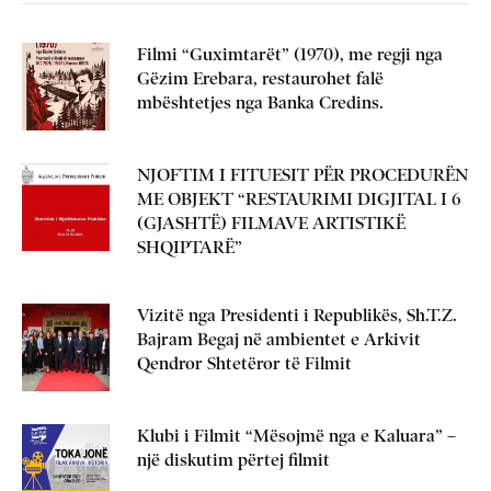
Filmi “Guximtarët” (1970), me regji nga
Gëzim Erebara, restaurohet falë
mbështetjes nga Banka Credins.
NJOFTIM I FITUESIT PËR PROCEDURËN
ME OBJEKT “RESTAURIMI DIGJITAL I 6
(GJASHTË) FILMAVE ARTISTIKË
SHQIPTARË”
Vizitë nga Presidenti i Republikës, Sh.T.Z.
Bajram Begaj në ambientet e Arkivit
Qendror Shtetëror të Filmit
Klubi i Filmit “Mësojmë nga e Kaluara” –
një diskutim përtej filmit