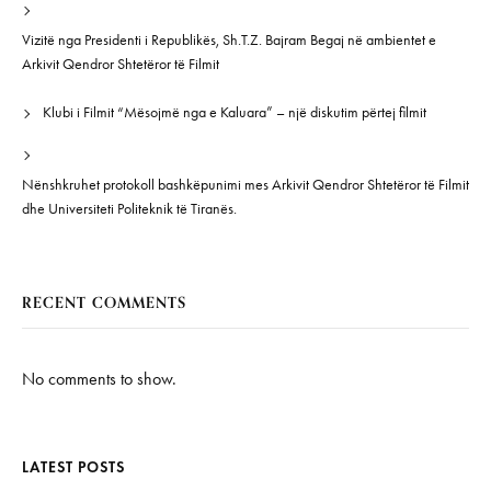
Vizitë nga Presidenti i Republikës, Sh.T.Z. Bajram Begaj në ambientet e
Arkivit Qendror Shtetëror të Filmit
Klubi i Filmit “Mësojmë nga e Kaluara” – një diskutim përtej filmit
Nënshkruhet protokoll bashkëpunimi mes Arkivit Qendror Shtetëror të Filmit
dhe Universiteti Politeknik të Tiranës.
RECENT COMMENTS
No comments to show.
LATEST POSTS