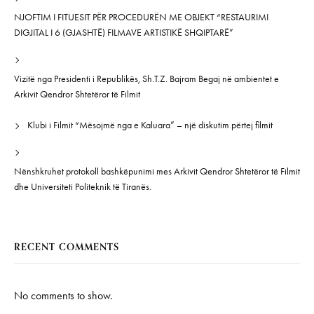
NJOFTIM I FITUESIT PËR PROCEDURËN ME OBJEKT “RESTAURIMI
DIGJITAL I 6 (GJASHTË) FILMAVE ARTISTIKË SHQIPTARË”
Vizitë nga Presidenti i Republikës, Sh.T.Z. Bajram Begaj në ambientet e
Arkivit Qendror Shtetëror të Filmit
Klubi i Filmit “Mësojmë nga e Kaluara” – një diskutim përtej filmit
Nënshkruhet protokoll bashkëpunimi mes Arkivit Qendror Shtetëror të Filmit
dhe Universiteti Politeknik të Tiranës.
RECENT COMMENTS
No comments to show.