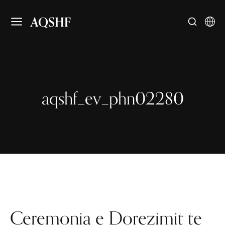
AQSHF
aqshf_ev_phn02280
Ceremonia e Dorezimit te