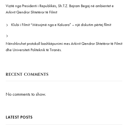
Vizitë nga Presidenti i Republikës, Sh.T.Z. Bajram Begaj në ambientet e
Arkivit Qendror Shtetëror të Filmit
Klubi i Filmit “Mësojmë nga e Kaluara” – një diskutim përtej filmit
Nënshkruhet protokoll bashkëpunimi mes Arkivit Qendror Shtetëror të Filmit
dhe Universiteti Politeknik të Tiranës.
RECENT COMMENTS
No comments to show.
LATEST POSTS