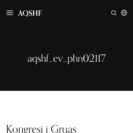
AQSHF
aqshf_ev_phn02117
Kongresi i Gruas