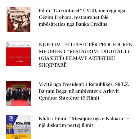
Filmi “Guximtarët” (1970), me regji nga
Gëzim Erebara, restaurohet falë
mbështetjes nga Banka Credins.
NJOFTIM I FITUESIT PËR PROCEDURËN
ME OBJEKT “RESTAURIMI DIGJITAL I 6
(GJASHTË) FILMAVE ARTISTIKË
SHQIPTARË”
Vizitë nga Presidenti i Republikës, Sh.T.Z.
Bajram Begaj në ambientet e Arkivit
Qendror Shtetëror të Filmit
Klubi i Filmit “Mësojmë nga e Kaluara” –
një diskutim përtej filmit