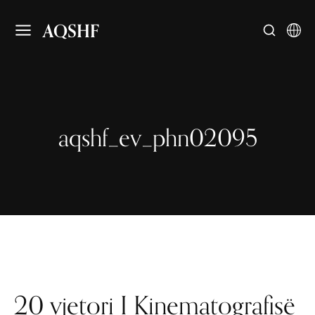
AQSHF
aqshf_ev_phn02095
20 vjetori I Kinematografisë