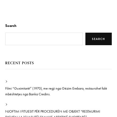
Search
SEARCH
RECENT POSTS
Filmi “Guximtarët” (1970), me regji nga Gëzim Erebara, restaurohet falë
mbështetjes nga Banka Credins.
NJOFTIM I FITUESIT PËR PROCEDURËN ME OBJEKT “RESTAURIMI