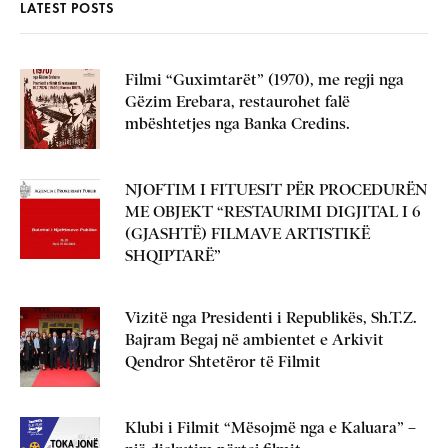
LATEST POSTS
Filmi “Guximtarët” (1970), me regji nga
Gëzim Erebara, restaurohet falë
mbështetjes nga Banka Credins.
NJOFTIM I FITUESIT PËR PROCEDURËN
ME OBJEKT “RESTAURIMI DIGJITAL I 6
(GJASHTË) FILMAVE ARTISTIKË
SHQIPTARË”
Vizitë nga Presidenti i Republikës, Sh.T.Z.
Bajram Begaj në ambientet e Arkivit
Qendror Shtetëror të Filmit
Klubi i Filmit “Mësojmë nga e Kaluara” –