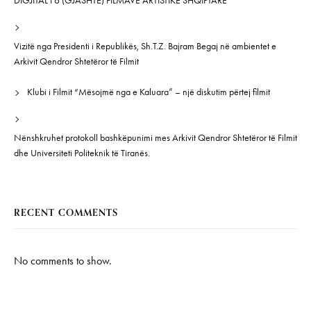
DIGJITAL I 6 (GJASHTË) FILMAVE ARTISTIKË SHQIPTARË”
Vizitë nga Presidenti i Republikës, Sh.T.Z. Bajram Begaj në ambientet e
Arkivit Qendror Shtetëror të Filmit
Klubi i Filmit “Mësojmë nga e Kaluara” – një diskutim përtej filmit
Nënshkruhet protokoll bashkëpunimi mes Arkivit Qendror Shtetëror të Filmit
dhe Universiteti Politeknik të Tiranës.
RECENT COMMENTS
No comments to show.