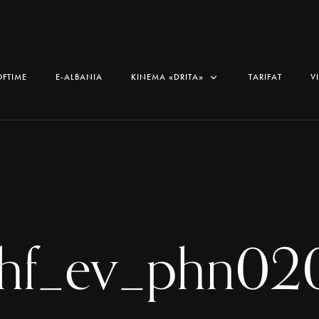
OFTIME
E-ALBANIA
KINEMA «DRITA»
TARIFAT
V
shf_ev_phn02