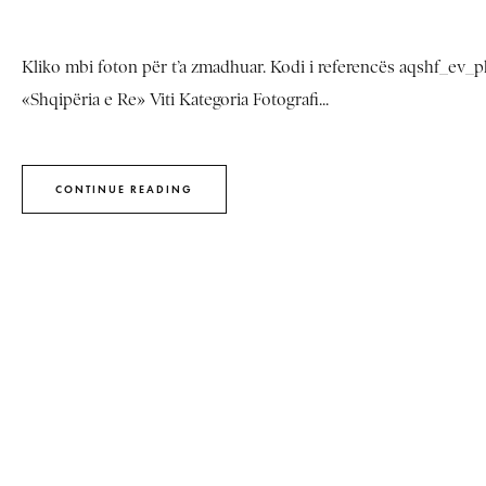
Kliko mbi foton për t’a zmadhuar. Kodi i referencës aqshf_ev_ph
«Shqipëria e Re» Viti Kategoria Fotografi...
CONTINUE READING