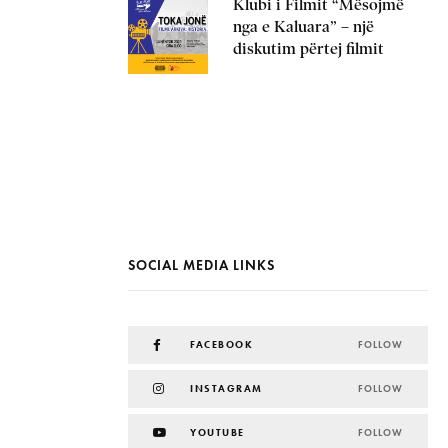
Klubi i Filmit “Mësojmë
nga e Kaluara” – një
diskutim përtej filmit
SOCIAL MEDIA LINKS
FACEBOOK
FOLLOW
INSTAGRAM
FOLLOW
YOUTUBE
FOLLOW