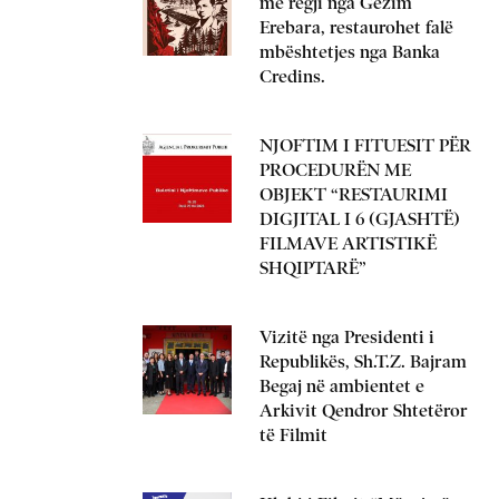
me regji nga Gëzim
Erebara, restaurohet falë
mbështetjes nga Banka
Credins.
NJOFTIM I FITUESIT PËR
PROCEDURËN ME
OBJEKT “RESTAURIMI
DIGJITAL I 6 (GJASHTË)
FILMAVE ARTISTIKË
SHQIPTARË”
Vizitë nga Presidenti i
Republikës, Sh.T.Z. Bajram
Begaj në ambientet e
Arkivit Qendror Shtetëror
të Filmit