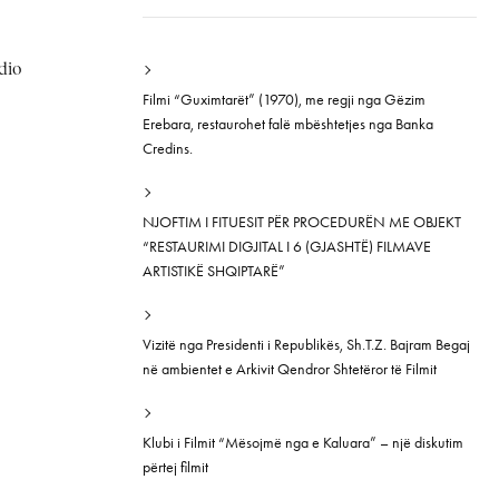
dio
Filmi “Guximtarët” (1970), me regji nga Gëzim
Erebara, restaurohet falë mbështetjes nga Banka
Credins.
NJOFTIM I FITUESIT PËR PROCEDURËN ME OBJEKT
“RESTAURIMI DIGJITAL I 6 (GJASHTË) FILMAVE
ARTISTIKË SHQIPTARË”
Vizitë nga Presidenti i Republikës, Sh.T.Z. Bajram Begaj
në ambientet e Arkivit Qendror Shtetëror të Filmit
Klubi i Filmit “Mësojmë nga e Kaluara” – një diskutim
përtej filmit