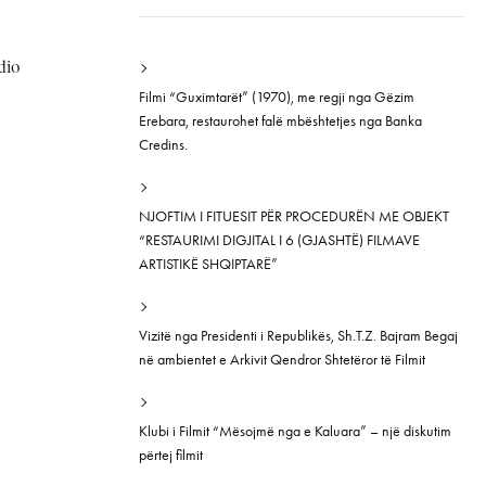
dio
Filmi “Guximtarët” (1970), me regji nga Gëzim
Erebara, restaurohet falë mbështetjes nga Banka
Credins.
NJOFTIM I FITUESIT PËR PROCEDURËN ME OBJEKT
“RESTAURIMI DIGJITAL I 6 (GJASHTË) FILMAVE
ARTISTIKË SHQIPTARË”
Vizitë nga Presidenti i Republikës, Sh.T.Z. Bajram Begaj
në ambientet e Arkivit Qendror Shtetëror të Filmit
Klubi i Filmit “Mësojmë nga e Kaluara” – një diskutim
përtej filmit