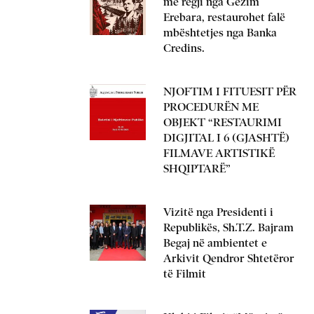
me regji nga Gëzim
Erebara, restaurohet falë
mbështetjes nga Banka
Credins.
NJOFTIM I FITUESIT PËR
PROCEDURËN ME
OBJEKT “RESTAURIMI
DIGJITAL I 6 (GJASHTË)
FILMAVE ARTISTIKË
SHQIPTARË”
Vizitë nga Presidenti i
Republikës, Sh.T.Z. Bajram
Begaj në ambientet e
Arkivit Qendror Shtetëror
të Filmit