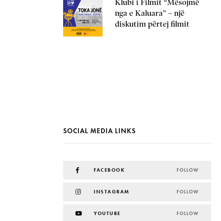
Klubi i Filmit “Mësojmë
nga e Kaluara” – një
diskutim përtej filmit
SOCIAL MEDIA LINKS
FACEBOOK
FOLLOW
INSTAGRAM
FOLLOW
YOUTUBE
FOLLOW