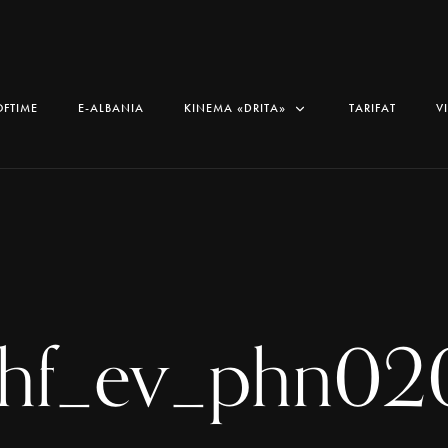
OFTIME
E-ALBANIA
KINEMA «DRITA»
TARIFAT
V
shf_ev_phn02