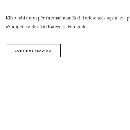
Kliko mbi foton për t’a zmadhuar. Kodi i referencës aqshf_ev_ph
«Shqipëria e Re» Viti Kategoria Fotografi...
CONTINUE READING