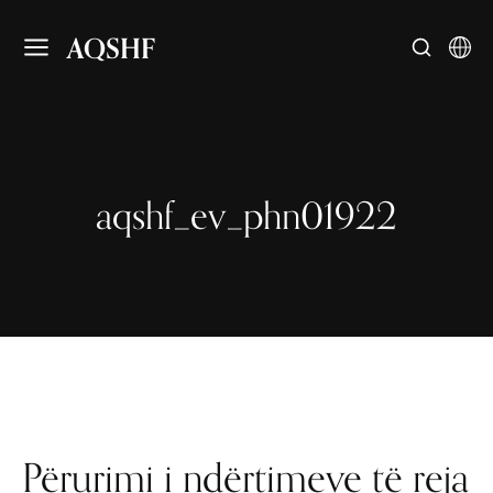
AQSHF
aqshf_ev_phn01922
Përurimi i ndërtimeve të reja