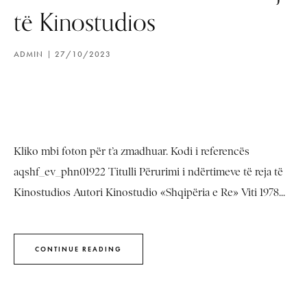
të Kinostudios
ADMIN
27/10/2023
Kliko mbi foton për t’a zmadhuar. Kodi i referencës
aqshf_ev_phn01922 Titulli Përurimi i ndërtimeve të reja të
Kinostudios Autori Kinostudio «Shqipëria e Re» Viti 1978...
CONTINUE READING