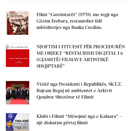
Filmi “Guximtarët” (1970), me regji nga
Gëzim Erebara, restaurohet falë
mbështetjes nga Banka Credins.
NJOFTIM I FITUESIT PËR PROCEDURËN
ME OBJEKT “RESTAURIMI DIGJITAL I 6
(GJASHTË) FILMAVE ARTISTIKË
SHQIPTARË”
Vizitë nga Presidenti i Republikës, Sh.T.Z.
Bajram Begaj në ambientet e Arkivit
Qendror Shtetëror të Filmit
Klubi i Filmit “Mësojmë nga e Kaluara” –
një diskutim përtej filmit