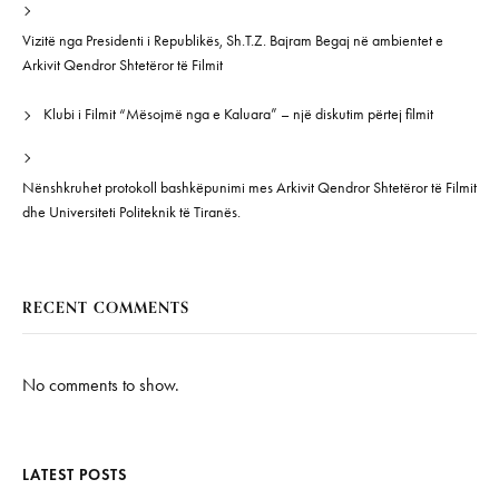
Vizitë nga Presidenti i Republikës, Sh.T.Z. Bajram Begaj në ambientet e
Arkivit Qendror Shtetëror të Filmit
Klubi i Filmit “Mësojmë nga e Kaluara” – një diskutim përtej filmit
Nënshkruhet protokoll bashkëpunimi mes Arkivit Qendror Shtetëror të Filmit
dhe Universiteti Politeknik të Tiranës.
RECENT COMMENTS
No comments to show.
LATEST POSTS