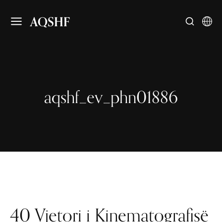
AQSHF
aqshf_ev_phn01886
40 Vjetori i Kinematografisë