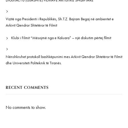
DIGJITAL I 6 (GJASHTË) FILMAVE ARTISTIKË SHQIPTARË”
Vizitë nga Presidenti i Republikës, Sh.T.Z. Bajram Begaj në ambientet e
Arkivit Qendror Shtetëror të Filmit
Klubi i Filmit “Mësojmë nga e Kaluara” – një diskutim përtej filmit
Nënshkruhet protokoll bashkëpunimi mes Arkivit Qendror Shtetëror të Filmit
dhe Universiteti Politeknik të Tiranës.
RECENT COMMENTS
No comments to show.