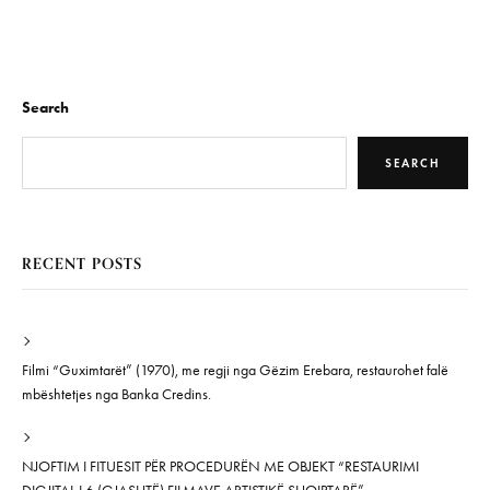
Search
SEARCH
RECENT POSTS
Filmi “Guximtarët” (1970), me regji nga Gëzim Erebara, restaurohet falë
mbështetjes nga Banka Credins.
NJOFTIM I FITUESIT PËR PROCEDURËN ME OBJEKT “RESTAURIMI