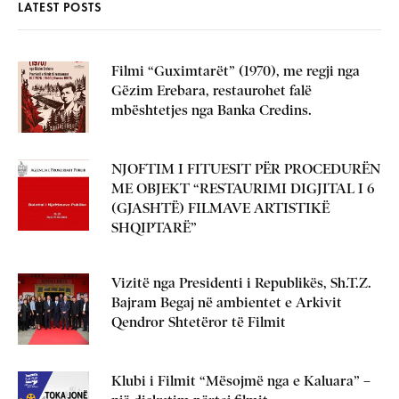
LATEST POSTS
Filmi “Guximtarët” (1970), me regji nga
Gëzim Erebara, restaurohet falë
mbështetjes nga Banka Credins.
NJOFTIM I FITUESIT PËR PROCEDURËN
ME OBJEKT “RESTAURIMI DIGJITAL I 6
(GJASHTË) FILMAVE ARTISTIKË
SHQIPTARË”
Vizitë nga Presidenti i Republikës, Sh.T.Z.
Bajram Begaj në ambientet e Arkivit
Qendror Shtetëror të Filmit
Klubi i Filmit “Mësojmë nga e Kaluara” –