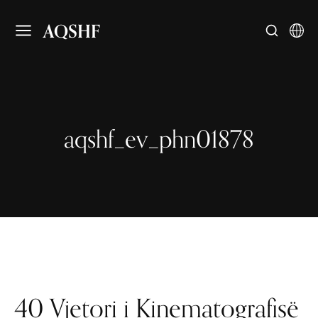
AQSHF
aqshf_ev_phn01878
40 Vjetori i Kinematografisë