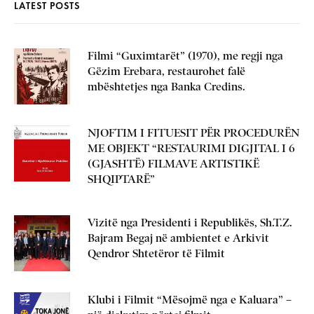
LATEST POSTS
Filmi “Guximtarët” (1970), me regji nga
Gëzim Erebara, restaurohet falë
mbështetjes nga Banka Credins.
NJOFTIM I FITUESIT PËR PROCEDURËN
ME OBJEKT “RESTAURIMI DIGJITAL I 6
(GJASHTË) FILMAVE ARTISTIKË
SHQIPTARË”
Vizitë nga Presidenti i Republikës, Sh.T.Z.
Bajram Begaj në ambientet e Arkivit
Qendror Shtetëror të Filmit
Klubi i Filmit “Mësojmë nga e Kaluara” –