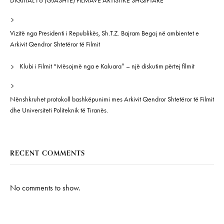
DIGJITAL I 6 (GJASHTË) FILMAVE ARTISTIKË SHQIPTARË”
Vizitë nga Presidenti i Republikës, Sh.T.Z. Bajram Begaj në ambientet e
Arkivit Qendror Shtetëror të Filmit
Klubi i Filmit “Mësojmë nga e Kaluara” – një diskutim përtej filmit
Nënshkruhet protokoll bashkëpunimi mes Arkivit Qendror Shtetëror të Filmit
dhe Universiteti Politeknik të Tiranës.
RECENT COMMENTS
No comments to show.