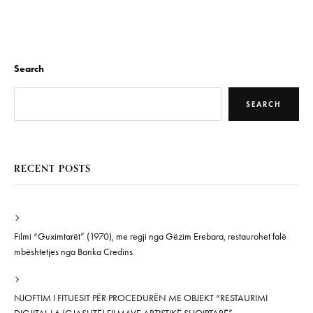
Search
SEARCH
RECENT POSTS
Filmi “Guximtarët” (1970), me regji nga Gëzim Erebara, restaurohet falë
mbështetjes nga Banka Credins.
NJOFTIM I FITUESIT PËR PROCEDURËN ME OBJEKT “RESTAURIMI